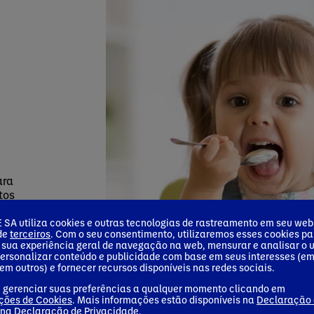
ara
tos
²
a
.
SA utiliza cookies e outras tecnologias de rastreamento em seu webs
 de
terceiros
. Com o seu consentimento, utilizaremos esses cookies pa
om
 sua experiência geral de navegação na web, mensurar e analisar o 
personalizar conteúdo e publicidade com base em seus interesses (e
ntar
em outros) e fornecer recursos disponíveis nas redes sociais.
 gerenciar suas preferências a qualquer momento clicando em
ções de Cookies
. Mais informações estão disponíveis na
Declaração
 na
Declaração de Privacidade
.