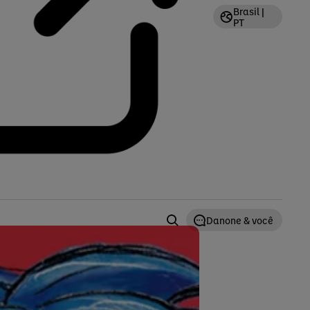
Brasil |
PT
Danone & você