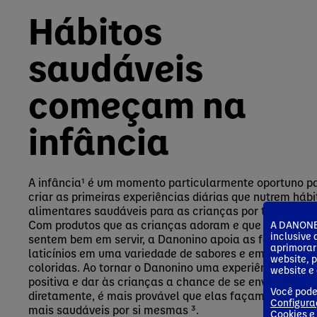
Hábitos
saudáveis
começam na
infância
A infância¹ é um momento particularmente oportuno p
criar as primeiras experiências diárias que nutrem hábi
alimentares saudáveis para as crianças por toda a vid
Com produtos que as crianças adoram e que os pais se
A DANONE 
inclusive
sentem bem em servir, a Danonino apoia as famílias c
aprimorar
laticínios em uma variedade de sabores e embalagens
website, 
coloridas. Ao tornar o Danonino uma experiência alime
website e 
positiva e dar às crianças a chance de se envolverem
Você pode
diretamente, é mais provável que elas façam escolhas
Configura
mais saudáveis por si mesmas ³.
Cookies
e