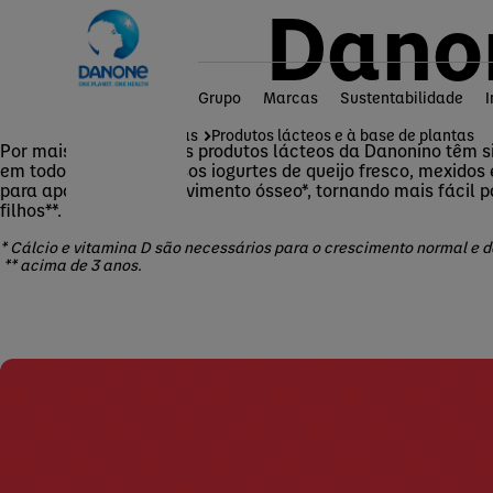
Dano
Grupo
Marcas
Sustentabilidade
Home
Marcas
Produtos lácteos e à base de plantas
Por mais de 50 anos, os produtos lácteos da Danonino têm si
em todo o mundo. Nossos iogurtes de queijo fresco, mexidos 
para apoiar o desenvolvimento ósseo*, tornando mais fácil p
filhos**.
* Cálcio e vitamina D são necessários para o crescimento normal e 
** acima de 3 anos.