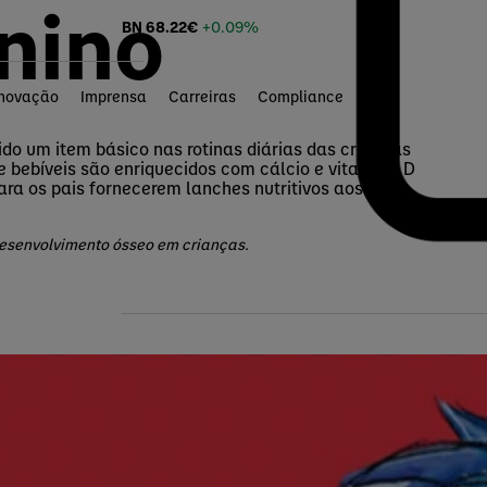
nino
BN
68.22
€
+0.09%
Inovação
Imprensa
Carreiras
Compliance
do um item básico nas rotinas diárias das crianças
e bebíveis são enriquecidos com cálcio e vitamina D
ara os pais fornecerem lanches nutritivos aos
desenvolvimento ósseo em crianças.