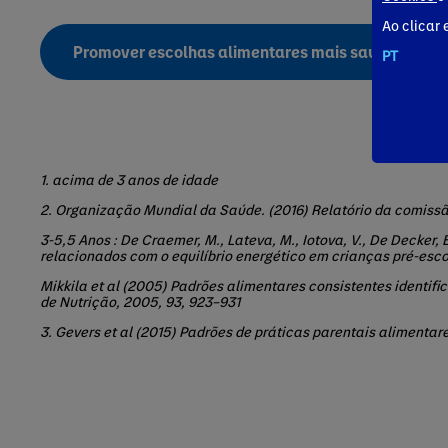
Ao clicar 
Promover escolhas alimentares mais saudáveis
PT
1. acima de 3 anos de idade
2. Organização Mundial da Saúde. (2016) Relatório da comiss
3-5,5 Anos : De Craemer, M., Lateva, M., Iotova, V., De Decker, 
relacionados com o equilíbrio energético em crianças pré-esco
Mikkila et al (2005) Padrões alimentares consistentes identifi
de Nutrição, 2005, 93, 923–931
3. Gevers et al (2015) Padrões de práticas parentais alimentar