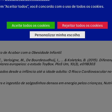
em "Aceitar todos", você concorda com o uso de todos os cookies.
Aceite todos os cookies
Rejeitar todos os cookies
Personalizar minha escolha
ão de Acabar com a Obesidade Infantil
E., Verloigne, M., De Bourdeaudhuij, I., ... & Koletzko, B. (2015). Dif
lares europeias: o estudo ToyBox. PloS Um, 10(3), e0118303
cados desde a infância até a idade adulta: O Risco Cardiovascular no
es e ingestão de salgadinhos densos em energia pelas crianças, Nutri