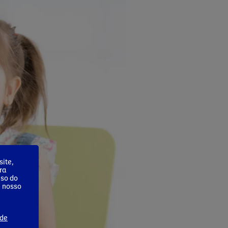
ite,
ra
uso do
m nosso
 de