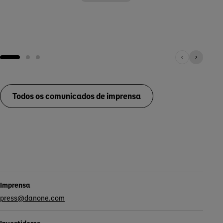
lanç
novo
Todos os comunicados de imprensa
Contatos
Imprensa
press@danone.com