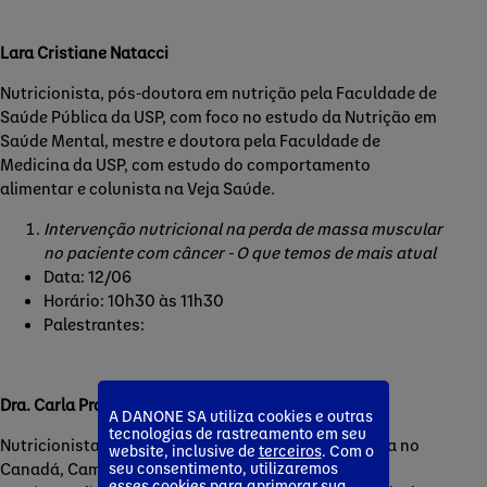
Lara Cristiane Natacci
Nutricionista, pós-doutora em nutrição pela Faculdade de
Saúde Pública da USP, com foco no estudo da Nutrição em
Saúde Mental, mestre e doutora pela Faculdade de
Medicina da USP, com estudo do comportamento
alimentar e colunista na Veja Saúde.
Intervenção nutricional na perda de massa muscular
no paciente com câncer - O que temos de mais atual
Data: 12/06
Horário: 10h30 às 11h30
Palestrantes:
Dra. Carla Prado
A DANONE SA utiliza cookies e outras
tecnologias de rastreamento em seu
Nutricionista, professora da Universidade de Alberta no
website, inclusive de
terceiros
. Com o
seu consentimento, utilizaremos
Canadá, Campus Alberta Innovates (CAIP) chair em
esses cookies para aprimorar sua