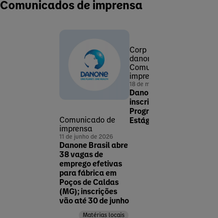
Comunicados de imprensa
Corp
danone-renew
Comunicado de
imprensa
18 de maio de 2026
Danone Brasil abre
inscrições para o
Programa de
Comunicado de
Comu
Estágio 2026
imprensa
impr
Corp
11 de junho de 2026
14 de 
Danone Brasil abre
danone-renew
Sinô
38 vagas de
newsroom
cate
emprego efetivas
Assunto
iogur
para fábrica em
Matérias institucionais
Dano
Poços de Caldas
lide
(MG); inscrições
nutri
vão até 30 de junho
saud
meio
Matérias locais