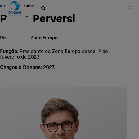
Comitê Executivo
Pablo Perversi
Presidente da Zona Europa
Home
Grupo
Função:
Presidente da Zona Europa desde 1º de
fevereiro de 2023
Sobre Nós
Governança
Chegou à Danone:
2023