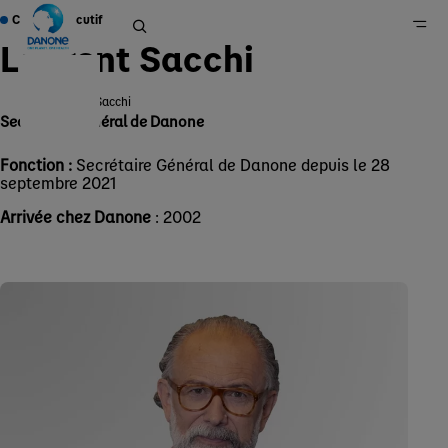
Comité exécutif
Laurent Sacchi
Laurent Sacchi
Secrétaire Général de Danone
Danone en France
Groupe
Fonction :
Secrétaire Général de Danone depuis le 28
septembre 2021
Qui sommes-nous ?
Gouvernance
Arrivée chez Danone
: 2002