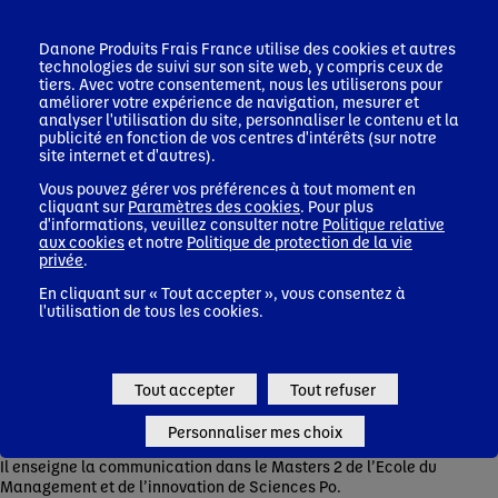
le maire est Michel Rocard, alors Premier ministre français.
En mai 1995, Laurent Sacchi rejoint le Groupe Danone comme
Danone Produits Frais France
utilise des cookies et autres
directeur de Cabinet du directeur général des Brasseries
technologies de suivi sur son site web, y compris ceux de
Kronenbourg. Il rejoint le siège du Groupe l'année suivante où il
tiers. Avec votre consentement, nous les utiliserons pour
améliorer votre expérience de navigation, mesurer et
conduit des missions transversales dans le domaine de la
analyser l'utilisation du site, personnaliser le contenu et la
communication et du marketing (sponsoring de la Coupe du
publicité en fonction de vos centres d'intérêts (sur notre
Monde de football 1998, chantier de formalisation des valeurs
site internet et d'autres).
du Groupe, communication de crise, communication interne, e-
marketing...).
Vous pouvez gérer vos préférences à tout moment en
cliquant sur
Paramètres des cookies
. Pour plus
Début 2001, il quitte Danone pour développer, en tant que
d'informations, veuillez consulter notre
Politique relative
directeur associé, thebrandcity, cabinet de conseil en
aux cookies
et notre
Politique de protection de la vie
stratégie de marque (groupe HighCo/WPP).
privée
.
En cliquant sur « Tout accepter », vous consentez à
Fin 2002, il réintègre Danone en qualité de Directeur de la
l'utilisation de tous les cookies.
Communication du Groupe puis en 2010 prend également la
responsabilité des Affaires Publiques et de la Crise. En 2014, il
devient Directeur délégué à la Présidence et Secrétaire du
Conseil d’Administration.
Tout accepter
Tout refuser
Depuis 2021, Laurent Sacchi est Secrétaire Général de Danone
et Vice-Président Exécutif.
Personnaliser mes choix
Il enseigne la communication dans le Masters 2 de l’Ecole du
Management et de l’innovation de Sciences Po.