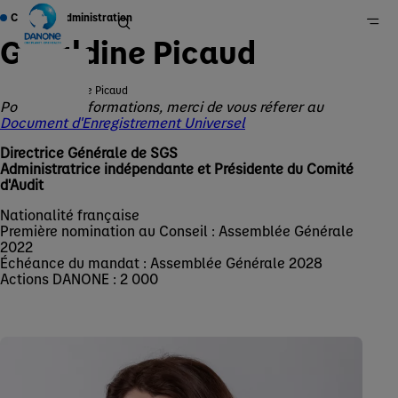
Conseil d'Administration
Géraldine Picaud
Géraldine Picaud
Pour plus d'informations, merci de vous réferer au
Danone en France
Document d'Enregistrement Universel
Groupe
Directrice Générale de SGS
Qui sommes-nous ?
Administratrice indépendante et Présidente du Comité
d'Audit
Gouvernance
Nationalité française
Première nomination au Conseil : Assemblée Générale
2022
Échéance du mandat : Assemblée Générale 2028
Actions DANONE : 2 000