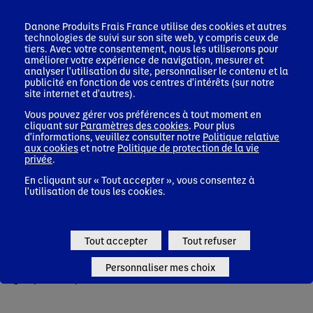
Danone Produits Frais France
utilise des cookies et autres
Diplômée d’un master en administration d’entreprise de l’École
technologies de suivi sur son site web, y compris ceux de
Supérieure de Commerce de Reims, Géraldine PICAUD a
tiers. Avec votre consentement, nous les utiliserons pour
débuté sa carrière en 1992 en tant qu’auditrice au sein d’Arthur
améliorer votre expérience de navigation, mesurer et
Andersen. En 1994, elle intègre le groupe français de chimie de
analyser l'utilisation du site, personnaliser le contenu et la
spécialité Safic Alcan en tant que Directrice du Contrôle de
publicité en fonction de vos centres d'intérêts (sur notre
Gestion et en devient la Directrice Financière en 2002. Elle
site internet et d'autres).
rejoint en 2007 le groupe ED&F Man, un négociant en matières
Vous pouvez gérer vos préférences à tout moment en
premières agricoles notamment actif dans le café, le sucre et
cliquant sur
Paramètres des cookies
. Pour plus
l’alimentation animale, tout d’abord à Londres en tant que
d'informations, veuillez consulter notre
Politique relative
Head of Corporate Finance
, Responsable des Fusions-
aux cookies
et notre
Politique de protection de la vie
Acquisitions, puis en Suisse en tant que Directrice Financière
privée
.
de Vocalfe Holdings, le pôle café du groupe. En 2011, elle est
nommée à la tête de la Direction Financière d’Essilor
En cliquant sur « Tout accepter », vous consentez à
International, groupe coté, membre du CAC 40, leader mondial
l'utilisation de tous les cookies.
de l’optique ophtalmique. Entre 2018 et 2023, elle est
Directrice Financière d’Holcim (anciennement LafargeHolcim)
et membre de son Comité Exécutif. Le 1er décembre 2023, elle
Tout accepter
Tout refuser
intègre le groupe SGS, leader mondial du testing de
l’inspection et de la certification en qualité de Directrice
Financière avant d’occuper la fonction de Directrice Générale
Personnaliser mes choix
du groupe à compter du 26 mars 2024.