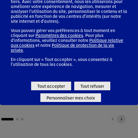
tiers. Avec votre consentement, nous les utiliserons pour
améliorer votre expérience de navigation, mesurer et
analyser l'utilisation du site, personnaliser le contenu et la
publicité en fonction de vos centres d'intérêts (sur notre
site internet et d'autres).
Vous pouvez gérer vos préférences à tout moment en
cliquant sur
Paramètres des cookies
. Pour plus
d'informations, veuillez consulter notre
Politique relative
Santé
Natu
aux cookies
et notre
Politique de protection de la vie
Découvrez comment nos décennies de recherche en
Gros p
privée
.
science et en nutrition nous permettent d'aider les
la ré
En cliquant sur « Tout accepter », vous consentez à
consommateurs et les patients à adopter des habitudes
métho
l'utilisation de tous les cookies.
alimentaires saines.
Nat
Santé
Tout accepter
Tout refuser
Personnaliser mes choix