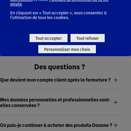
privée
.
Pour plus d'informations, contactez notre Service Client 📞
En cliquant sur « Tout accepter », vous consentez à
l'utilisation de tous les cookies.
+33 1 87 10 18 77
Tout accepter
Tout refuser
Personnaliser mes choix
Des questions ?
Que devient mon compte client après la fermeture ?
Mes données personnelles et professionnelles sont-
elles conservées ?
Où puis-je continuer à acheter des produits Danone ?