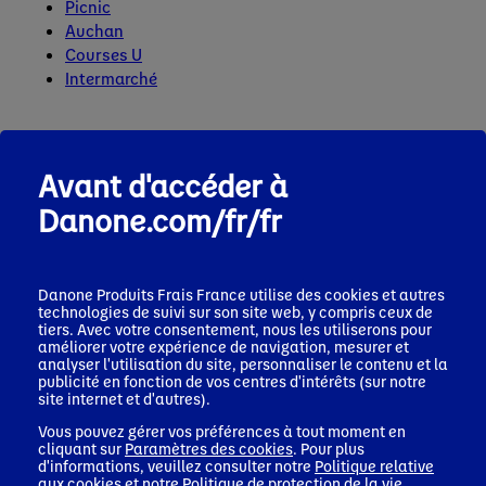
Picnic
Auchan
Courses U
Intermarché
AMAZON
Avant d'accéder à
Danone.com/fr/fr
Commandez sur
Amazon
sans minimum
d'achat avec livraison Prime en 24h.
Abonnements automatiques pour vos
Danone Produits Frais France
utilise des cookies et autres
livraisons récurrentes.
technologies de suivi sur son site web, y compris ceux de
tiers. Avec votre consentement, nous les utiliserons pour
améliorer votre expérience de navigation, mesurer et
analyser l'utilisation du site, personnaliser le contenu et la
publicité en fonction de vos centres d'intérêts (sur notre
site internet et d'autres).
Vous pouvez gérer vos préférences à tout moment en
cliquant sur
Paramètres des cookies
. Pour plus
d'informations, veuillez consulter notre
Politique relative
aux cookies
et notre
Politique de protection de la vie