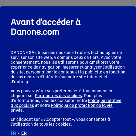
Avant d'accéder à
Danone.com
DANONE SA utilise des cookies et autres technologies de
suivi sur son site web, y compris ceux de tiers. Avec votre
consentement, nous les utiliserons pour améliorer votre
expérience de navigation, mesurer et analyser l'utilisation
du site, personnaliser le contenu et la publicité en fonction
de vos centres d'intérêts (sur notre site internet et
d'autres).
Vous pouvez gérer vos préférences à tout moment en
cliquant sur
Paramètres des cookies
. Pour plus
d'informations, veuillez consulter notre
Politique relative
Des produits adaptés aux besoins locaux
aux cookies
et notre
Politique de protection de la vie
Connaître les situations
privée
.
sanitaires et nutritionnelles
En cliquant sur « Accepter tout », vous consentez à
locales
l'utilisation de tous les cookies.
FR
•
EN
L'un de nos grands défis consiste à créer un portefeuille de