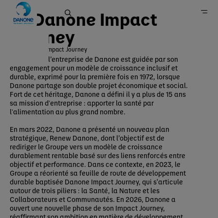
Le Danone Impact
Journey
Danone Impact Journey
La vision de l’entreprise de Danone est guidée par son
Accueil
engagement pour un modèle de croissance inclusif et
durable, exprimé pour la première fois en 1972, lorsque
Engagements
Danone partage son double projet économique et social.
Notre approche
Fort de cet héritage, Danone a défini il y a plus de 15 ans
sa mission dʼentreprise : apporter la santé par
lʼalimentation au plus grand nombre.
En mars 2022, Danone a présenté un nouveau plan
stratégique, Renew Danone, dont l’objectif est de
rediriger le Groupe vers un modèle de croissance
durablement rentable basé sur des liens renforcés entre
objectif et performance. Dans ce contexte, en 2023, le
Groupe a réorienté sa feuille de route de développement
durable baptisée Danone Impact Journey, qui s'articule
autour de trois piliers : la Santé, la Nature et les
Collaborateurs et Communautés. En 2026, Danone a
ouvert une nouvelle phase de son Impact Journey,
réaffirmant son ambition en matière de développement