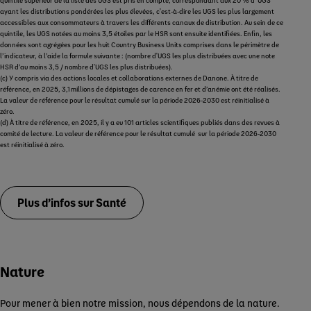
quintile supérieur de la liste des UGS est pris en compte, correspondant aux 20 % d' UGS
ayant les distributions pondérées les plus élevées, c'est-à-dire les UGS les plus largement
accessibles aux consommateurs à travers les différents canaux de distribution. Au sein de ce
quintile, les UGS notées au moins 3,5 étoiles par le HSR sont ensuite identifiées. Enfin, les
données sont agrégées pour les huit Country Business Units comprises dans le périmètre de
l’indicateur, à l’aide la formule suivante : (nombre d'UGS les plus distribuées avec une note
HSR d’au moins 3,5 / nombre d'UGS les plus distribuées).
(c) Y compris via des actions locales et collaborations externes de Danone. À titre de
référence, en 2025, 3,1 millions de dépistages de carence en fer et d’anémie ont été réalisés.
La valeur de référence pour le résultat cumulé sur la période 2026‑2030 est réinitialisé à
zéro.
(d) À titre de référence, en 2025, il y a eu 101 articles scientifiques publiés dans des revues à
comité de lecture. La valeur de référence pour le résultat cumulé sur la période 2026‑2030
est réinitialisé à zéro.
Plus d’infos sur Santé
Nature
Pour mener à bien notre mission, nous dépendons de la nature.