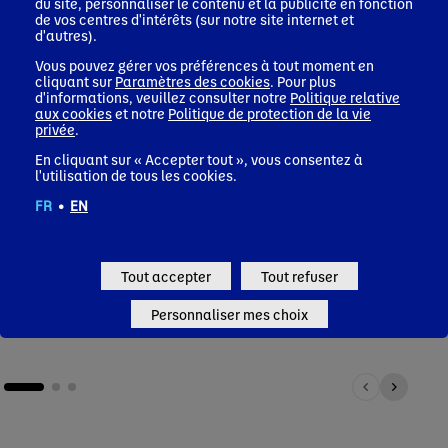
du site, personnaliser le contenu et la publicité en fonction
de vos centres d'intérêts (sur notre site internet et
d'autres).
Vous pouvez gérer vos préférences à tout moment en
cliquant sur
Paramètres des cookies
. Pour plus
d'informations, veuillez consulter notre
Politique relative
aux cookies
et notre
Politique de protection de la vie
privée
.
Santé
Natu
En cliquant sur « Accepter tout », vous consentez à
Découvrez comment nos décennies de recherche en
Gros p
l'utilisation de tous les cookies.
science et en nutrition nous permettent d'aider les
la ré
consommateurs et les patients à adopter des habitudes
métho
FR
•
EN
alimentaires saines.
Nat
Santé
Tout accepter
Tout refuser
Personnaliser mes choix