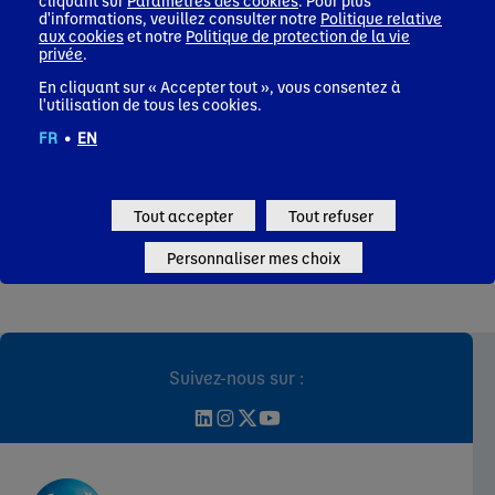
Find out how we use our decades of research in science and
Read a
d'informations, veuillez consulter notre
Politique relative
aux cookies
et notre
Politique de protection de la vie
nutrition to help consumers and patients adopt healthy
our n
privée
.
eating habits.
to su
En cliquant sur « Accepter tout », vous consentez à
Health
Nat
l'utilisation de tous les cookies.
FR
•
EN
Tout accepter
Tout refuser
Personnaliser mes choix
Suivez-nous sur :