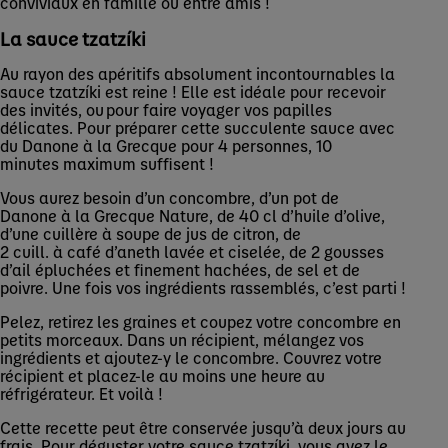
conviviaux en famille ou entre amis !
La sauce tzatzíki
Au rayon des apéritifs absolument incontournables la
sauce tzatzíki est reine ! Elle est idéale pour recevoir
des invités, ou pour faire voyager vos papilles
délicates. Pour préparer cette succulente sauce avec
du Danone à la Grecque pour 4 personnes, 10
minutes maximum suffisent !
Vous aurez besoin d’un concombre, d’un pot de
Danone à la Grecque Nature, de 40 cl d’huile d’olive,
d’une cuillère à soupe de jus de citron, de
2 cuill. à café d’aneth lavée et ciselée, de 2 gousses
d’ail épluchées et finement hachées, de sel et de
poivre. Une fois vos ingrédients rassemblés, c’est parti !
Pelez, retirez les graines et coupez votre concombre en
petits morceaux. Dans un récipient, mélangez vos
ingrédients et ajoutez-y le concombre. Couvrez votre
récipient et placez-le au moins une heure au
réfrigérateur. Et voilà !
Cette recette peut être conservée jusqu’à deux jours au
frais. Pour déguster votre sauce tzatzíki, vous avez le