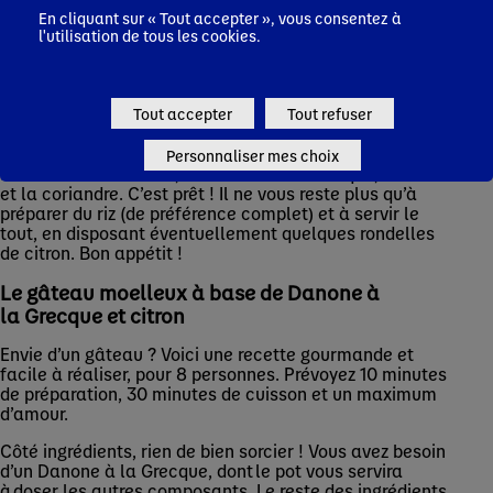
d’olive, le cumin et une gousse d’ail. Faites une grande
En cliquant sur « Tout accepter », vous consentez à
l'utilisation de tous les cookies.
incision sur chaque pilon et laissez votre poulet
mariner dans ce mélange durant une heure, dans un
plat allant au four. Puis mettez-le au four à 180 °C
durant 20 minutes.
Tout accepter
Tout refuser
Pour votre sauce, pressez un citron et ajoutez-y une
gousse d’ail râpée. Mixez ce mélange avec le piment,
Personnaliser mes choix
le reste d’huile d’olive, le Danone à la Grecque, le miel
et la coriandre. C’est prêt ! Il ne vous reste plus qu’à
préparer du riz (de préférence complet) et à servir le
tout, en disposant éventuellement quelques rondelles
de citron. Bon appétit !
Le gâteau moelleux à base de Danone à
la Grecque et citron
Envie d’un gâteau ? Voici une recette gourmande et
facile à réaliser, pour 8 personnes. Prévoyez 10 minutes
de préparation, 30 minutes de cuisson et un maximum
d’amour.
Côté ingrédients, rien de bien sorcier ! Vous avez besoin
d’un Danone à la Grecque, dont le pot vous servira
à doser les autres composants. Le reste des ingrédients