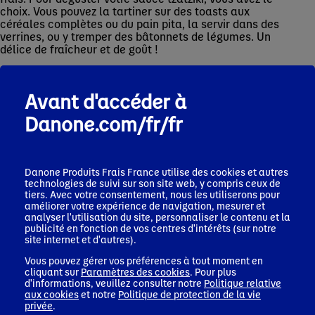
choix. Vous pouvez la tartiner sur des toasts aux
céréales complètes ou du pain pita, la servir dans des
verrines, ou y tremper des bâtonnets de légumes. Un
délice de fraîcheur et de goût !
Le poulet mariné au Danone à la Grecque et
aux épices
Avant d'accéder à
Cette recette familiale est la preuve que le Danone à
Danone.com/fr/fr
la Grecque a toute sa place dans vos recettes de plats
de résistance. Pour préparer un repas pour 4
personnes, comptez environ 1 h 10 de préparation et 20
minutes de cuisson.
Danone Produits Frais France
utilise des cookies et autres
technologies de suivi sur son site web, y compris ceux de
Voici la liste des ingrédients nécessaires : 8 pilons de
tiers. Avec votre consentement, nous les utiliserons pour
poulet, 3 citrons verts, 1 piment, 10 brins de
améliorer votre expérience de navigation, mesurer et
coriandre lavée et ciselée, 1 pot de Danone à la
analyser l'utilisation du site, personnaliser le contenu et la
Grecque, 1 cuillère à soupe de miel, 2 gousses
publicité en fonction de vos centres d'intérêts (sur notre
d’ail épluchées et hachées, 1 cuillère à soupe de cumin
site internet et d'autres).
moulu et 1 à 2 cuillères à soupe d’huile d’olive. Prévoyez
Vous pouvez gérer vos préférences à tout moment en
aussi du riz (par exemple) pour accompagner votre plat
cliquant sur
Paramètres des cookies
. Pour plus
de poulet.
d'informations, veuillez consulter notre
Politique relative
aux cookies
et notre
Politique de protection de la vie
Commencez par préparer une marinade en pressant un
privée
.
citron, et en y ajoutant une cuillère à soupe d’huile