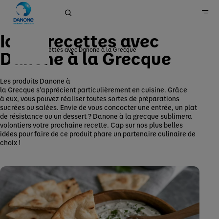
Idées recettes avec
Idées recettes avec Danone à la Grecque
Danone à la Grecque
Danone en France
Marques
Les produits Danone à
la Grecque s’apprécient particulièrement en cuisine. Grâce
Produits laitiers frais et d’origine végétale
à eux, vous pouvez réaliser toutes sortes de préparations
Danone
sucrées ou salées. Envie de vous concocter une entrée, un plat
de résistance ou un dessert ? Danone à la grecque sublimera
volontiers votre prochaine recette. Cap sur nos plus belles
idées pour faire de ce produit phare un partenaire culinaire de
choix !