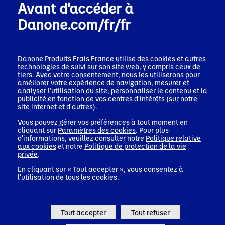
Avant d'accéder à
couteau, laquelle doit ressortir sans pâte, pour vous
assurer de la bonne cuisson.
Danone.com/fr/fr
Notez que ce gâteau au Danone à la Grecque, servi à
l’occasion d’une collation, peut être accompagné d’un
Danone Produits Frais France
utilise des cookies et autres
laitage et/ou de fruits, conformément aux préconisations
technologies de suivi sur son site web, y compris ceux de
(
1)
du PNNS (Programme national nutrition
santé)
.
tiers. Avec votre consentement, nous les utiliserons pour
améliorer votre expérience de navigation, mesurer et
analyser l'utilisation du site, personnaliser le contenu et la
Conseils et astuces
publicité en fonction de vos centres d'intérêts (sur notre
site internet et d'autres).
Conseils pour réussir votre gâteau au
Vous pouvez gérer vos préférences à tout moment en
Danone à la Grecque
cliquant sur
Paramètres des cookies
. Pour plus
d'informations, veuillez consulter notre
Politique relative
Pour éviter que le gâteau Danone à la Grecque ne
aux cookies
et notre
Politique de protection de la vie
colle, vous pouvez légèrement fariner le moule
privée
.
après l’avoir graissé.
Si vous voyez que le dessus du gâteau brunit alors
En cliquant sur « Tout accepter », vous consentez à
que l’intérieur a encore besoin de cuisson, placez
l'utilisation de tous les cookies.
un papier sulfurisé sur le dessus du gâteau.
Pour accentuer le moelleux du gâteau et lui
permettre de bien gonfler, vous pouvez laisser
reposer la pâte 30 min si vous en avez le temps.
Tout accepter
Tout refuser
Ainsi la farine pourra se détendre.