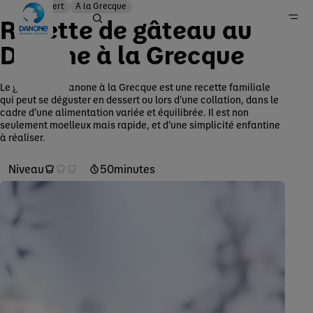
Dessert
A la Grecque
Recette de gâteau au
Danone à la Grecque
recette
Le gâteau au Danone à la Grecque est une recette familiale
Danone en France
qui peut se déguster en dessert ou lors d’une collation, dans le
Recettes
cadre d’une alimentation variée et équilibrée. Il est non
seulement moelleux mais rapide, et d’une simplicité enfantine
à réaliser.
Niveau
50
minutes