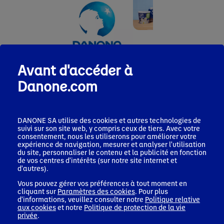
Communiqué de
Comm
presse
pres
Avant d'accéder à
17 juillet 2026
22 jui
Silk® élargit son
Dano
Danone.com
Communiqué de
offre végétale
MADE
presse
riche en protéines
renfo
29 juillet 2026
et en fibres avec le
prés
Forte performance
lancement de
segm
au T2 et résultats
DANONE SA utilise des cookies et autres technologies de
nouveaux yaourts
crois
suivi sur son site web, y compris ceux de tiers. Avec votre
solides au 1er
et boissons
nutri
consentement, nous les utiliserons pour améliorer votre
semestre, reflétant
protéinées aux
expérience de navigation, mesurer et analyser l'utilisation
Asie
la pertinence de
Etats-Unis
du site, personnaliser le contenu et la publicité en fonction
notre portefeuille
de vos centres d'intérêts (sur notre site internet et
de produits axé sur
Corporate news
d'autres).
la santé
Vous pouvez gérer vos préférences à tout moment en
cliquant sur
Paramètres des cookies
. Pour plus
Corporate news
d'informations, veuillez consulter notre
Politique relative
aux cookies
et notre
Politique de protection de la vie
privée
.