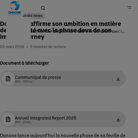
Corporate news
Danone réaffirme son ambition en matière
de durabilité avec la phase deux de son
Danone réaffirme son ambition en matière de durabilité avec la phase deux de son Impact Journey
Impact Journey
Accueil
05 mars 2026
3
minutes de lecture
Newsroom
Document à télécharger
Communiqué de presse
(PDF - 359 Ko)
Annual Integrated Report 2025
(PDF - 24 Mo)
Danone lance aujourd’hui la nouvelle phase de sa feuille de