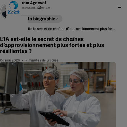
Vikram Agarwal
Directeur Général Opérations
Lire la biographie
L’IA est-elle le secret de chaînes d’approvisionnement plus fortes et plus résilientes ?
Accueil
L’IA est-elle le secret de chaînes
d’approvisionnement plus fortes et plus
Newsroom
résilientes ?
04 mai 2026
7
minutes de lecture