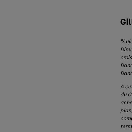
Gil
"Auj
Direc
croi
Dano
Dano
A ce
du C
ache
plan
comp
terme