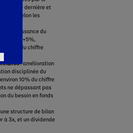
de l’année dernière et
et 15% (selon les
2024
: croissance du
ntre +3 et +5%,
à celle du chiffre
onnaires
: amélioration
ation disciplinée du
 environ 10% du chiffre
ents ne dépassant pas
ion du besoin en fonds
’une structure de bilan
ur à 3x, et un dividende