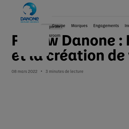
Groupe
Marques
Engagements
In
Actualités corporate
Renew Danone : 
Accueil
Newsroom
et la création de
08 mars 2022
3
minutes de lecture