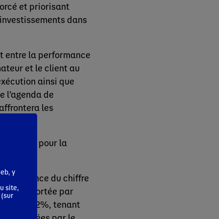
orcé et priorisant
réinvestissements dans
nt entre la performance
teur et le client au
exécution ainsi que
de l’agenda de
affrontera les
objectifs pour la
eb, y
e croissance du chiffre
u site,
 et +5% portée par
 (sur
érieure à 12%, tenant
ies générées par le