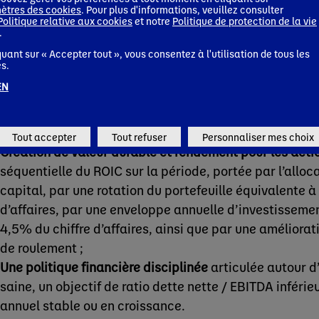
ètres des cookies
. Pour plus d'informations, veuillez consulter
plan Local First, d’une productivité supérieure à celle 
Politique relative aux cookies
et notre
Politique de protection de la vie
.
d’une inflation du coût des intrants comprise entre 10 
quant sur « Accepter tout », vous consentez à l'utilisation de tous les
hypothèses macroéconomiques actuelles) ;
s.
Ambition de retour à la croissance rentable en 2023-
EN
chiffre d’affaires en données comparables comprise e
croissance du résultat opérationnel courant supérieure 
d’affaires en données comparables ;
Tout accepter
Tout refuser
Personnaliser mes choix
Création de valeur durable et rendement pour les acti
séquentielle du ROIC sur la période, portée par l’alloc
capital, par une rotation du portefeuille équivalente à
d’affaires, par une enveloppe annuelle d’investissem
4,5% du chiffre d’affaires, ainsi que par une améliorat
de roulement ;
Une politique financière disciplinée
articulée autour d
saine, un objectif de ratio dette nette / EBITDA inférie
annuel stable ou en croissance.