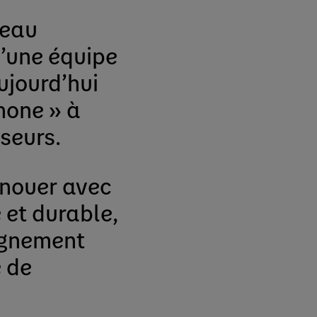
veau
’une équipe
ujourd’hui
none » à
seurs.
enouer avec
 et durable,
lignement
 de