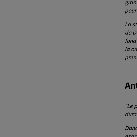
grand
pour
La s
de D
fond
la c
pren
Ant
"Le 
dura
Dano
espr