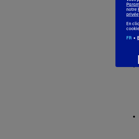
Param
notre
privée
En cli
cookie
FR
•