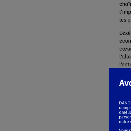
chaî
l’im
les 
L’ex
écon
cœur
l’al
l’en
chal
Av
Sur 
péri
DANONE
compri
amélio
person
notre 
Vous p