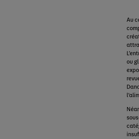
Au c
comp
créa
attr
L’ent
ou g
expo
revu
Dano
l’ali
Néan
sous
caté
insu