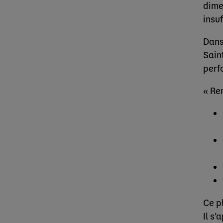
dime
insuf
Dans
Saint
perf
« Re
Ce p
Il s’