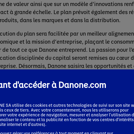
ne de valeur ainsi que sur un modèle d’innovations renf
pact à grande échelle. Le plan prévoit également des 
produits, dans les marques et dans la distribution.
écution du plan sera facilitée par un meilleur aligneme
omique et la mission d‘entreprise, plaçant le consomma
 de tout ce que Danone entreprend. La passion pour l’
location disciplinée du capital seront remises au cœur 
treprise. Désormais, Danone saisira les opportunités et 
lenges plus rapidement.
ant d'accéder à Danone.com
la base de ces éléments, Danone annonce de nouveaux 
ode 2022-2024 :
 SA utilise des cookies et autres technologies de suivi sur son site w
2022 sera une année fondatrice pour Danone
, avec un
s ceux de tiers. Avec votre consentement, nous les utiliserons pour
rer votre expérience de navigation, mesurer et analyser l'utilisation d
d’affaires en données comparables comprise entre +3
naliser le contenu et la publicité en fonction de vos centres d'intérêts
site internet et d'autres).
l’effet prix, et une marge opérationnelle courante sup
compte du réinvestissement de la totalité des économ
ouvez gérer vos préférences à tout moment en cliquant sur