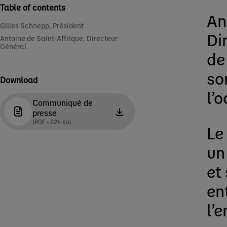
Table of contents
An
Gilles Schnepp, Président
Di
Antoine de Saint-Affrique, Directeur
Général
de
so
Download
l’
Communiqué de
presse
(PDF - 224 Ko)
Le
un
et
en
l’