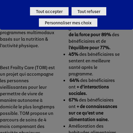
s’inspire du programme
6 mois après le
Tout accepter
Tout refuser
Best Frailty Care (TOM) aux
programme, le nombre de
Pays-Bas, un projet ayant
chutes
a été
divisé par 2
Personnaliser mes choix
démontré l’impact des
grâce à
une amélioration
programmes multimodaux
de la force pour 89%
des
basés sur la nutrition &
bénéficiaires et de
l’activité physique.
l’équilibre pour 77%.
45%
des bénéficiaires se
sentent en meilleure
santé après le
Best Frailty Care (TOM) est
programme.
un projet qui accompagne
64%
des bénéficiaires
les personnes
ont
+
d’interactions
vieillissantes pour leur
sociales.
permettre de vivre de
67%
des bénéficiaires
manière autonome à
ont
+ de
connaissances
domicile le plus longtemps
sur ce qu’est une
possible. TOM propose un
alimentation saine.
parcours de soins de 4
Amélioration des
mois comprenant des
habitudes alimentaires
activités physiques