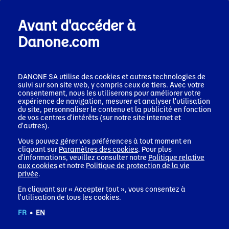
d’adapter en continu les formats et contenus aux
attentes et ressentis exprimés.
Avant d'accéder à
À terme, les bénéficiaires du programme seront
encouragés et accompagnés pour intégrer des
Danone.com
collectifs ou associations. L’objectif est qu’ils
deviennent, à leur tour, des relais auprès de leurs
proches, selon le principe de la « pair-aidance ».
DANONE SA utilise des cookies et autres technologies de
suivi sur son site web, y compris ceux de tiers. Avec votre
L’approche est avant tout inclusive et centrée sur la qualité
consentement, nous les utiliserons pour améliorer votre
de vie. Plutôt que d’adopter un discours fondé sur la
expérience de navigation, mesurer et analyser l'utilisation
du site, personnaliser le contenu et la publicité en fonction
crainte de la dépendance, Carmen met en avant le plaisir
de vos centres d'intérêts (sur notre site internet et
de vivre pleinement, en encourageant des habitudes qui
d'autres).
renforcent la confiance en soi et la participation sociale.
Vous pouvez gérer vos préférences à tout moment en
cliquant sur
Paramètres des cookies
. Pour plus
UNE INITIATIVE INSPIREE PAR UN PROGRAMME QUI A FAIT
d'informations, veuillez consulter notre
Politique relative
SES PREUVES AUX PAYS-BAS
aux cookies
et notre
Politique de protection de la vie
privée
.
En cliquant sur « Accepter tout », vous consentez à
Impacts sur la santé :
l'utilisation de tous les cookies.
Amélioration significative de
la
FR
•
EN
qualité de vie
& du niveau
de
santé perçue.
Le programme Carmen