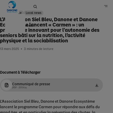
France
Local news
L’Association Siel Bleu, Danone et Danone
Ecosystème lancent « Carmen » : un
Projet Carmen
programme innovant pour l'autonomie des
Accueil
seniors bâti sur la nutrition, l’activité
physique et la sociabilisation
Newsroom
13 mars 2025
3
minutes de lecture
Document à Télécharger
Communiqué de presse
(PDF - 205 Ko)
L’Association Siel Bleu, Danone et Danone Ecosystème
lancent le programme Carmen pour répondre aux défis du
grand âge, et en particulier la prévention des chutes, la