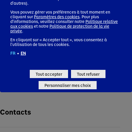
crois
d'autres).
solides au 1er
et boissons
nutri
semestre, reflétant
protéinées aux
Vous pouvez gérer vos préférences à tout moment en
Asie
la pertinence de
Etats-Unis
cliquant sur
Paramètres des cookies
. Pour plus
notre portefeuille
d'informations, veuillez consulter notre
Politique relative
de produits axé sur
Corporate news
aux cookies
et notre
Politique de protection de la vie
privée
.
la santé
En cliquant sur « Accepter tout », vous consentez à
Corporate news
l'utilisation de tous les cookies.
FR
•
EN
Tout accepter
Tout refuser
Tous les communiqués de presse
Personnaliser mes choix
Contacts