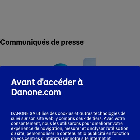
Communiqués de presse
Avant d'accéder à
Danone.com
Communiqué de
Comm
presse
pres
17 juillet 2026
22 jui
Silk® élargit son
Dano
DANONE SA utilise des cookies et autres technologies de
Communiqué de
offre végétale
MADE
suivi sur son site web, y compris ceux de tiers. Avec votre
presse
riche en protéines
consentement, nous les utiliserons pour améliorer votre
renfo
29 juillet 2026
et en fibres avec le
expérience de navigation, mesurer et analyser l'utilisation
prés
Forte performance
du site, personnaliser le contenu et la publicité en fonction
lancement de
segm
au T2 et résultats
de vos centres d'intérêts (sur notre site internet et
nouveaux yaourts