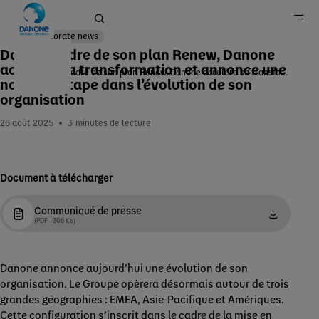
Corporate news
Dans le cadre de son plan Renew, Danone
accélère sa transformation et annonce une
Dans le cadre de son plan Renew, Danone accélère sa transformation et annonce une nouvelle étape dans l’évolution de son organisation
nouvelle étape dans l’évolution de son
Accueil
organisation
Newsroom
26 août 2025
3
minutes de lecture
Document à télécharger
Communiqué de presse
(PDF - 306 Ko)
Danone annonce aujourd’hui une évolution de son
organisation. Le Groupe opèrera désormais autour de trois
grandes géographies : EMEA, Asie-Pacifique et Amériques.
Cette configuration s’inscrit dans le cadre de la mise en