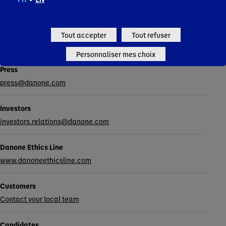
Contacts
Tout accepter
Tout refuser
Personnaliser mes choix
Press
press@danone.com
Investors
investors.relations@danone.com
Danone Ethics Line
www.danoneethicsline.com
Customers
Contact your local team
Candidates