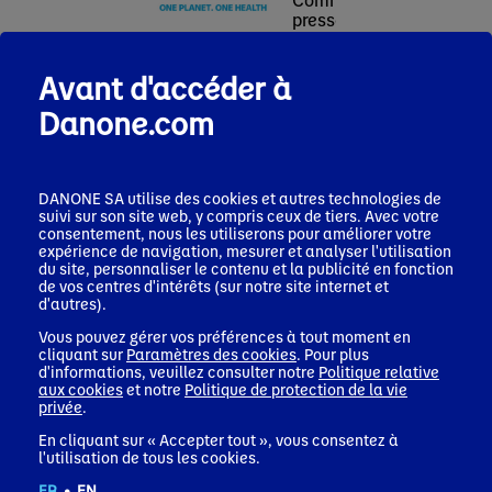
Comm
presse
pres
17 juillet 2026
22 jui
Silk® Expands
Dano
Communiqué de
Plant-Powered
Avant d'accéder à
MADE
presse
Nutrition Offerings
expan
Danone.com
29 juillet 2026
in High-Protein &
prese
Strong Q2
Fiber with NEW Silk
fast
performance and
Protein Yogurt and
healt
solid H1 results,
Shakes
space
demonstrating the
DANONE SA utilise des cookies et autres technologies de
Pacif
relevance of our
suivi sur son site web, y compris ceux de tiers. Avec votre
Corporate news
consentement, nous les utiliserons pour améliorer votre
health-focused
expérience de navigation, mesurer et analyser l'utilisation
portfolio
du site, personnaliser le contenu et la publicité en fonction
de vos centres d'intérêts (sur notre site internet et
Corporate news
d'autres).
Vous pouvez gérer vos préférences à tout moment en
cliquant sur
Paramètres des cookies
. Pour plus
d'informations, veuillez consulter notre
Politique relative
aux cookies
et notre
Politique de protection de la vie
privée
.
En cliquant sur « Accepter tout », vous consentez à
All press releases
l'utilisation de tous les cookies.
FR
•
EN