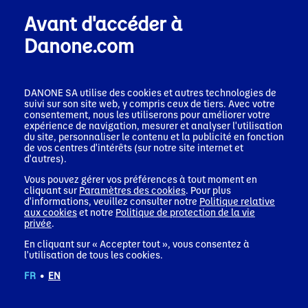
Avant d'accéder à
Danone.com
Communiqués de presse
DANONE SA utilise des cookies et autres technologies de
suivi sur son site web, y compris ceux de tiers. Avec votre
consentement, nous les utiliserons pour améliorer votre
expérience de navigation, mesurer et analyser l'utilisation
du site, personnaliser le contenu et la publicité en fonction
de vos centres d'intérêts (sur notre site internet et
d'autres).
Vous pouvez gérer vos préférences à tout moment en
cliquant sur
Paramètres des cookies
. Pour plus
d'informations, veuillez consulter notre
Politique relative
Communiqué de
Comm
aux cookies
et notre
Politique de protection de la vie
presse
pres
privée
.
17 juillet 2026
22 jui
Silk® élargit son
Dano
En cliquant sur « Accepter tout », vous consentez à
Communiqué de
offre végétale
MADE
l'utilisation de tous les cookies.
presse
riche en protéines
renfo
29 juillet 2026
FR
•
EN
et en fibres avec le
prés
Forte performance
lancement de
segm
au T2 et résultats
nouveaux yaourts
crois