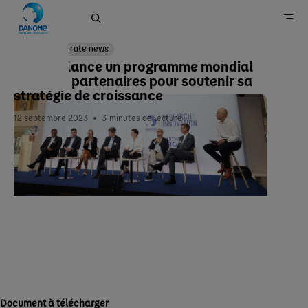
Corporate news
Danone lance un programme mondial
avec ses partenaires pour soutenir sa
Accueil
stratégie de croissance
Newsroom
12 septembre 2023
3
minutes de lecture
Document à télécharger