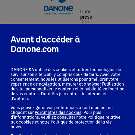
Communiqué de
Comm
presse
pres
17 juillet 2026
22 jui
Silk® élargit son
Dano
Communiqué de
offre végétale
MADE
Avant d'accéder à
presse
riche en protéines
renfo
29 juillet 2026
et en fibres avec le
prés
Danone.com
Forte performance
lancement de
segm
au T2 et résultats
nouveaux yaourts
crois
solides au 1er
et boissons
nutri
semestre, reflétant
protéinées aux
Asie
DANONE SA utilise des cookies et autres technologies de
la pertinence de
Etats-Unis
suivi sur son site web, y compris ceux de tiers. Avec votre
notre portefeuille
consentement, nous les utiliserons pour améliorer votre
de produits axé sur
Corporate news
expérience de navigation, mesurer et analyser l'utilisation
la santé
du site, personnaliser le contenu et la publicité en fonction
de vos centres d'intérêts (sur notre site internet et
Corporate news
d'autres).
Vous pouvez gérer vos préférences à tout moment en
cliquant sur
Paramètres des cookies
. Pour plus
d'informations, veuillez consulter notre
Politique relative
aux cookies
et notre
Politique de protection de la vie
privée
.