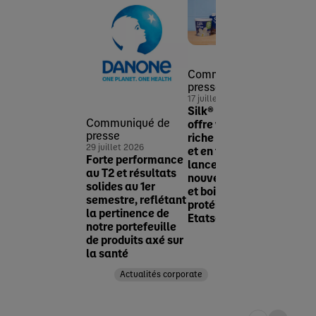
Communiqué de
Comm
presse
pres
17 juillet 2026
22 jui
Silk® élargit son
Dano
Communiqué de
offre végétale
MADE
presse
riche en protéines
renfo
29 juillet 2026
et en fibres avec le
prés
Forte performance
lancement de
segm
au T2 et résultats
nouveaux yaourts
crois
solides au 1er
et boissons
nutri
semestre, reflétant
protéinées aux
Asie
la pertinence de
Etats-Unis
notre portefeuille
de produits axé sur
Actualités corporate
la santé
Actualités corporate