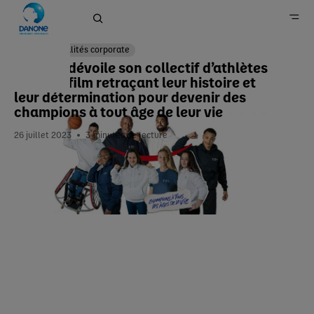
Actualités corporate
Danone dévoile son collectif d’athlètes
dans un film retraçant leur histoire et
Accueil
leur détermination pour devenir des
champions à tout âge de leur vie
Newsroom
26 juillet 2023
3
minutes de lecture