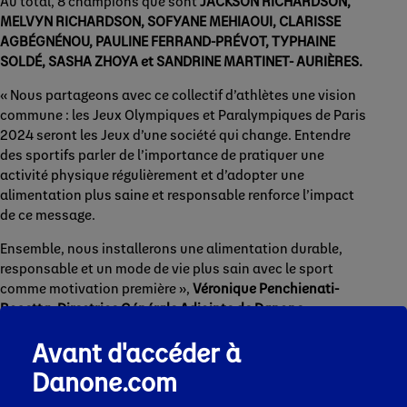
Au total, 8 champions que sont
JACKSON RICHARDSON,
MELVYN RICHARDSON, SOFYANE MEHIAOUI, CLARISSE
AGBÉGNÉNOU, PAULINE FERRAND-PRÉVOT, TYPHAINE
SOLDÉ, SASHA ZHOYA et SANDRINE MARTINET- AURIÈRES.
« Nous partageons avec ce collectif d’athlètes une vision
commune : les Jeux Olympiques et Paralympiques de Paris
2024 seront les Jeux d’une société qui change. Entendre
des sportifs parler de l’importance de pratiquer une
activité physique régulièrement et d’adopter une
alimentation plus saine et responsable renforce l’impact
de ce message.
Ensemble, nous installerons une alimentation durable,
responsable et un mode de vie plus sain avec le sport
comme motivation première »,
Véronique Penchienati-
Bosetta, Directrice Générale Adjointe de Danone
.
Kit media à télécharger ici
: communiqué de presse,
Avant d'accéder à
biographies et photos des athlètes (crédit photo : Danone),
Danone.com
fiche technique du film, video film