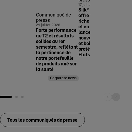
pres
17 juillet 2026
22 jui
Silk® élargit son
Dano
Communiqué de
offre végétale
MADE
presse
riche en protéines
renfo
29 juillet 2026
et en fibres avec le
prés
Forte performance
lancement de
segm
au T2 et résultats
nouveaux yaourts
crois
solides au 1er
et boissons
nutri
semestre, reflétant
protéinées aux
Asie
la pertinence de
Etats-Unis
notre portefeuille
de produits axé sur
Corporate news
la santé
Corporate news
Tous les communiqués de presse