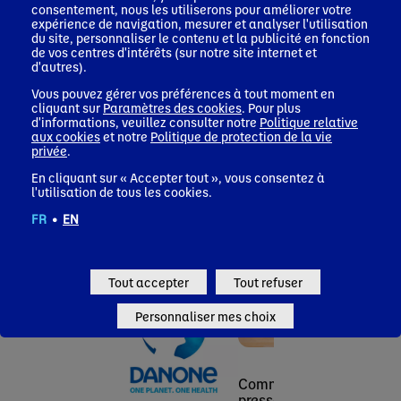
Découvrez les films de la campagne à partir du 28 août sur
consentement, nous les utiliserons pour améliorer votre
vos écrans télévisés et vos réseaux sociaux ; et les affiches
expérience de navigation, mesurer et analyser l'utilisation
du site, personnaliser le contenu et la publicité en fonction
tirées des films dès le 29 août.
de vos centres d'intérêts (sur notre site internet et
d'autres).
Vous pouvez gérer vos préférences à tout moment en
cliquant sur
Paramètres des cookies
. Pour plus
d'informations, veuillez consulter notre
Politique relative
aux cookies
et notre
Politique de protection de la vie
privée
.
En cliquant sur « Accepter tout », vous consentez à
l'utilisation de tous les cookies.
FR
•
EN
Communiqués de presse
Tout accepter
Tout refuser
Personnaliser mes choix
Communiqué de
Comm
presse