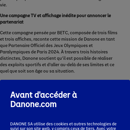
vie.
Une campagne TV et affichage inédite pour annoncer le
partenariat
Cette campagne pensée par BETC, composée de trois films
et trois affiches, raconte cette mission de Danone en tant
que Partenaire Officiel des Jeux Olympiques et
Paralympiques de Paris 2024. À travers trois histoires
distinctes, Danone soutient qu’il est possible de réaliser
des exploits sportifs et d’aller au-delà de ses limites et ce
quel que soit son âge ou sa situation.
Grimper jusqu’en haut d’un mur d’escalade quand on est
petite, repousser les limites de ses performances en saut
Avant d'accéder à
en longueur, en portant une prothèse, ou encore faire le
grand saut en skate à un âge avancé. Des exploits réussis
Danone.com
grâce à l’association des bonnes habitudes alimentaires et
sportives, pour devenir des « Champions à tous les âges
de la vie » !
DANONE SA utilise des cookies et autres technologies de
suivi sur son site web, y compris ceux de tiers. Avec votre