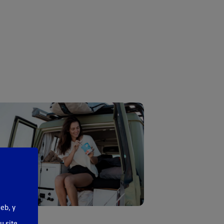
eb, y
 de presse
u site,