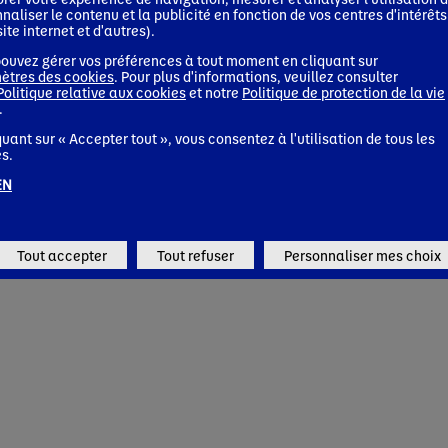
llet 2026
naliser le contenu et la publicité en fonction de vos centres d'intérêts
22 juin 2026
® élargit son offre végétale riche en
site internet et d'autres).
Danone 
éines et en fibres avec le
renforça
ouvez gérer vos préférences à tout moment en cliquant sur
cement de nouveaux yaourts et
ètres des cookies
. Pour plus d'informations, veuillez consulter
segments
sons protéinées aux Etats-Unis
Politique relative aux cookies
et notre
Politique de protection de la vie
nutritio
.
alités corporate
quant sur « Accepter tout », vous consentez à l'utilisation de tous les
Actualités 
s.
EN
Tout accepter
Tout refuser
Personnaliser mes choix