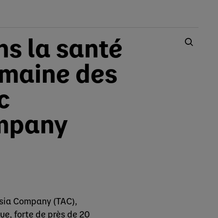
s la santé
omaine des
c
ompany
nsia Company (TAC),
ue, forte de près de 20