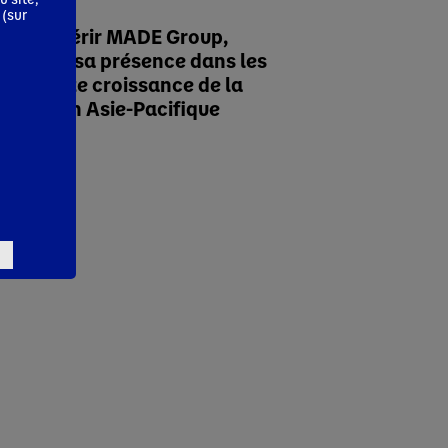
 (sur
va acquérir MADE Group,
nt ainsi sa présence dans les
 en forte croissance de la
n saine en Asie-Pacifique
corporate