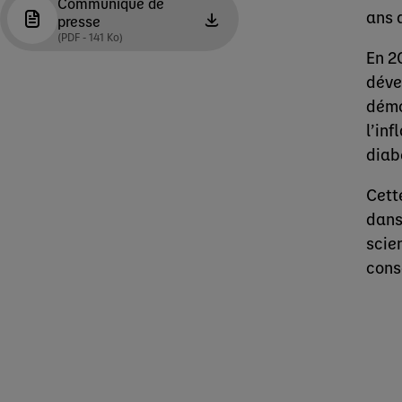
Communiqué de
ans 
presse
(PDF - 141 Ko)
En 2
déve
démon
l’inf
diab
Cett
dans
scie
cons