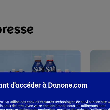
resse
ant d'accéder à Danone.com
 SA utilise des cookies et autres technologies de suivi sur son site w
niqué de presse
s ceux de tiers. Avec votre consentement, nous les utiliserons pour
Communiqué
rer votre expérience de navigation, mesurer et analyser l'utilisation d