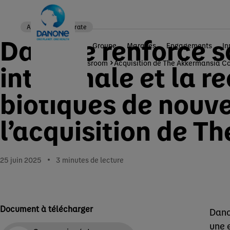
Actualités corporate
Danone renforce s
Groupe
Marques
Engagements
In
Accueil
Newsroom
Acquisition de The Akkermansia 
intestinale et la 
biotiques de nouve
l’acquisition de 
25 juin 2025
3
minutes de lecture
Document à télécharger
Dano
une 