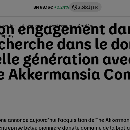
BN
68.16
€
+0.24%
Global | FR
on engagement dan
novation
Newsroom
Investisseurs
Carrières
Company
recherche dans le d
lle génération ave
The Akkermansia C
ne annonce aujourd’hui l’acquisition de The Akkerma
entreprise belge pionnière dans le domaine de la biotiq