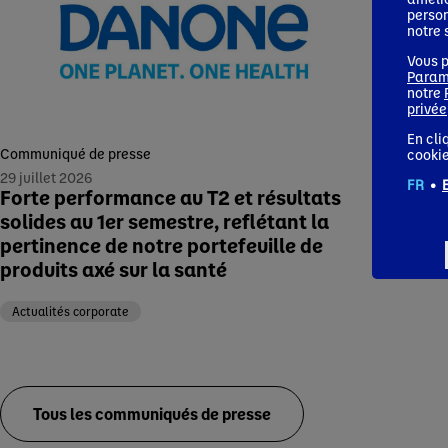
17 jui
person
Silk
notre 
prot
Vous p
lan
Param
bois
notre
privée
Actu
En cli
Communiqué de presse
cookie
29 juillet 2026
FR
•
Forte performance au T2 et résultats
solides au 1er semestre, reflétant la
pertinence de notre portefeuille de
produits axé sur la santé
Actualités corporate
Tous les communiqués de presse