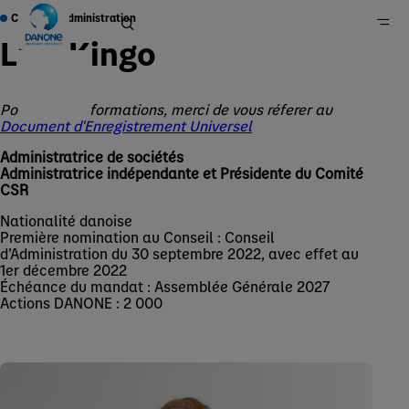
Conseil d'Administration
Lise Kingo
Pour plus d'informations, merci de vous réferer au
Accueil
Document d'Enregistrement Universel
Groupe
Administratrice de sociétés
Qui sommes-nous ?
Administratrice indépendante et Présidente du Comité
CSR
Gouvernance
Nationalité danoise
Première nomination au Conseil : Conseil
d’Administration du 30 septembre 2022, avec effet au
1er décembre 2022
Échéance du mandat : Assemblée Générale 2027
Actions DANONE : 2 000