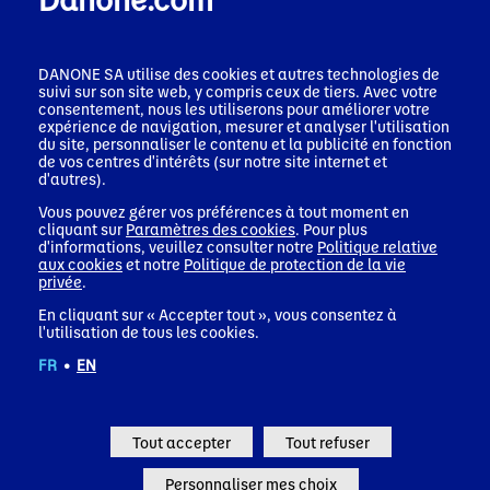
activités
Lise KINGO est titulaire d’un master
Responsibility & Business
DANONE SA utilise des cookies et autres technologies de
de l’Université de Bath au Royaume-Uni, ainsi que d’une
suivi sur son site web, y compris ceux de tiers. Avec votre
licence en Religions et Art grec ancien de l’Université d’Aarhus
consentement, nous les utiliserons pour améliorer votre
au Danemark. Elle est également titulaire d’une licence en
expérience de navigation, mesurer et analyser l'utilisation
Marketing et Économie de la Copenhagen Business School et
du site, personnaliser le contenu et la publicité en fonction
d’un certificat d’Administrateur international de l’INSEAD en
de vos centres d'intérêts (sur notre site internet et
d'autres).
France. Lise KINGO a rejoint Novo Nordisk en 1988, où elle est
restée plus de 25 ans. Elle a occupé diverses fonctions à
Vous pouvez gérer vos préférences à tout moment en
travers le monde, notamment dans les domaines des affaires
cliquant sur
Paramètres des cookies
. Pour plus
environnementales, de l’audit interne, de la conformité, des
d'informations, veuillez consulter notre
Politique relative
ressources humaines, de la communication, de l’image de
aux cookies
et notre
Politique de protection de la vie
marque et du développement durable, et a été nommée
privée
.
Executive Vice President, Chief of Staff
et membre du Comité
En cliquant sur « Accepter tout », vous consentez à
Exécutif en 2002. Elle a joué un rôle déterminant dans la
l'utilisation de tous les cookies.
définition de la stratégie commerciale durable et de l’image de
marque de Novo Nordisk. En 2015, Lise KINGO a été nommée
FR
•
EN
Directrice Générale et Directrice Exécutive du Pacte mondial
des Nations Unies, la plus grande initiative mondiale en
matière de développement durable visant à inciter les
entreprises à aligner leurs pratiques et leurs stratégies sur les
Tout accepter
Tout refuser
objectifs de développement durables des Nations Unies. Elle a
également été professeure en développement durable et
Personnaliser mes choix