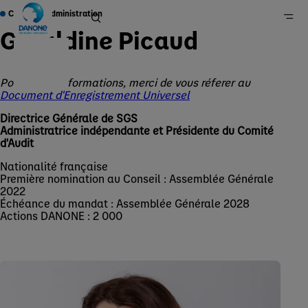
Conseil d'Administration
Géraldine Picaud
Pour plus d'informations, merci de vous réferer au
Accueil
Document d'Enregistrement Universel
Groupe
Directrice Générale de SGS
Qui sommes-nous ?
Administratrice indépendante et Présidente du Comité
d'Audit
Gouvernance
Nationalité française
Première nomination au Conseil : Assemblée Générale
2022
Échéance du mandat : Assemblée Générale 2028
Actions DANONE : 2 000