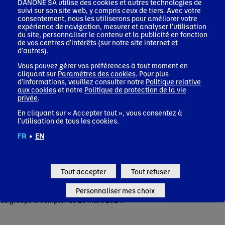
DANONE SA utilise des cookies et autres technologies de
suivi sur son site web, y compris ceux de tiers. Avec votre
consentement, nous les utiliserons pour améliorer votre
Diplômée d’un master en administration d’entreprise de l’École
expérience de navigation, mesurer et analyser l'utilisation
Supérieure de Commerce de Reims, Géraldine PICAUD a
du site, personnaliser le contenu et la publicité en fonction
débuté sa carrière en 1992 en tant qu’auditrice au sein d’Arthur
de vos centres d'intérêts (sur notre site internet et
Andersen. En 1994, elle intègre le groupe français de chimie de
d'autres).
spécialité Safic Alcan en tant que Directrice du Contrôle de
Gestion et en devient la Directrice Financière en 2002. Elle
Vous pouvez gérer vos préférences à tout moment en
cliquant sur
Paramètres des cookies
. Pour plus
rejoint en 2007 le groupe ED&F Man, un négociant en matières
d'informations, veuillez consulter notre
Politique relative
premières agricoles notamment actif dans le café, le sucre et
aux cookies
et notre
Politique de protection de la vie
l’alimentation animale, tout d’abord à Londres en tant que
privée
.
Head of Corporate Finance
, Responsable des Fusions-
Acquisitions, puis en Suisse en tant que Directrice Financière
En cliquant sur « Accepter tout », vous consentez à
de Vocalfe Holdings, le pôle café du groupe. En 2011, elle est
l'utilisation de tous les cookies.
nommée à la tête de la Direction Financière d’Essilor
FR
•
EN
International, groupe coté, membre du CAC 40, leader mondial
de l’optique ophtalmique. Entre 2018 et 2023, elle est
Directrice Financière d’Holcim (anciennement LafargeHolcim)
et membre de son Comité Exécutif. Le 1er décembre 2023, elle
Tout accepter
Tout refuser
intègre le groupe SGS, leader mondial du testing de
l’inspection et de la certification en qualité de Directrice
Personnaliser mes choix
Financière avant d’occuper la fonction de Directrice Générale
du groupe à compter du 26 mars 2024.