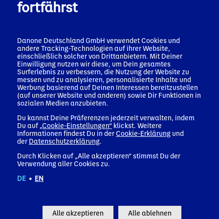
fortfährst
Danone Deutschland GmbH verwendet Cookies und
andere Tracking-Technologien auf ihrer Website,
einschließlich solcher von Drittanbietern. Mit Deiner
Einwilligung nutzen wir diese, um Dein gesamtes
Surferlebnis zu verbessern, die Nutzung der Website zu
Presseinformationen
messen und zu analysieren, personalisierte Inhalte und
Werbung basierend auf Deinen Interessen bereitzustellen
(auf unserer Website und anderen) sowie Dir Funktionen in
sozialen Medien anzubieten.
Du kannst Deine Präferenzen jederzeit verwalten, indem
Du auf
„Cookie-Einstellungen“
klickst. Weitere
Informationen findest Du in der
Cookie-Erklärung
und
der
Datenschutzerklärung
.
Durch Klicken auf „Alle akzeptieren“ stimmst Du der
Verwendung aller Cookies zu.
Pressemitteilung
Pressemitteilung
DE
•
EN
Pres
06 Mai 2026
28 April 2026
ALPRO UND
23 Apr
ALPRO LANCIERT
VOLV
STARBUCKS
READY TO DRINK
ERWE
TREIBEN PROTEIN-
MATCHA MIT
Alle akzeptieren
Alle ablehnen
VITA
KAFFEE-TREND MIT
KOKOSNUSS