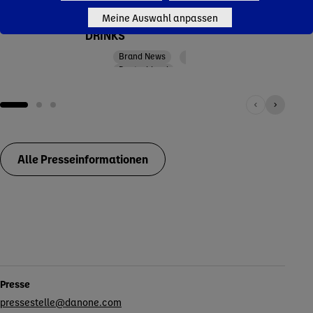
SPO
NEUEN
Meine Auswahl anpassen
FÜR 
PFLANZLICHEN
Brand News
MEN
DRINKS
Deutschland
Brand News
Deutschland
Alle Presseinformationen
Kontakte
Presse
pressestelle@danone.com