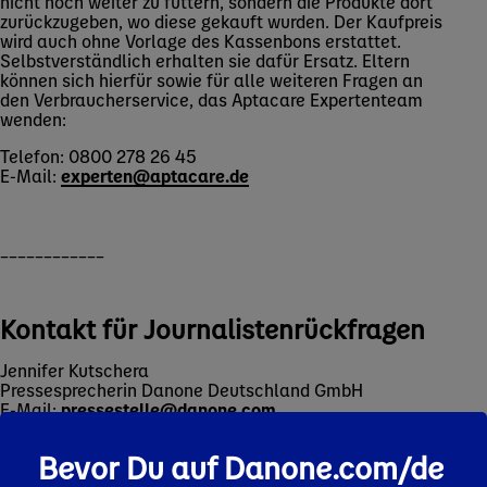
nicht noch weiter zu füttern, sondern die Produkte dort
zurückzugeben, wo diese gekauft wurden. Der Kaufpreis
wird auch ohne Vorlage des Kassenbons erstattet.
Selbstverständlich erhalten sie dafür Ersatz. Eltern
können sich hierfür sowie für alle weiteren Fragen an
den Verbraucherservice, das Aptacare Expertenteam
wenden:
Telefon: 0800 278 26 45
E-Mail:
experten@aptacare.de
____________
Kontakt für Journalistenrückfragen
Jennifer Kutschera
Pressesprecherin Danone Deutschland GmbH
E-Mail:
pressestelle@danone.com
Zu den Pressekontakten
Bevor Du auf Danone.com/de