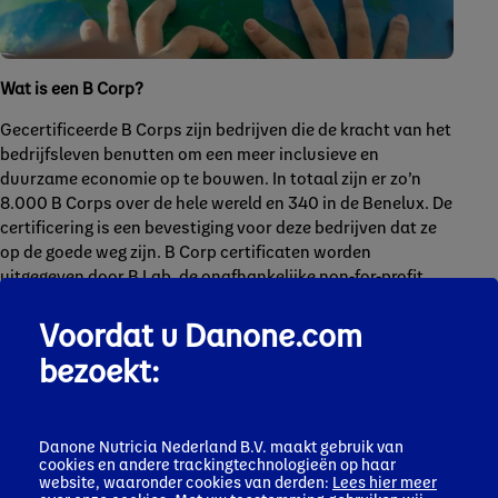
Wat is een B Corp?
Gecertificeerde B Corps zijn bedrijven die de kracht van het
bedrijfsleven benutten om een meer inclusieve en
duurzame economie op te bouwen. In totaal zijn er zo’n
8.000 B Corps over de hele wereld en 340 in de Benelux. De
certificering is een bevestiging voor deze bedrijven dat ze
op de goede weg zijn. B Corp certificaten worden
uitgegeven door B Lab, de onafhankelijke non-for-profit
organisatie die de beweging van welwillende bedrijven in
Voordat u Danone.com
2006 startte.
bezoekt:
Danone Impact Journey
De B Corp certificering van Danone Nederland staat niet op
zichzelf. Het maakt onderdeel uit van onze ambitie om een
Danone Nutricia Nederland B.V. maakt gebruik van
positieve bijdrage te leveren aan gezondheid via voeding,
cookies en andere trackingtechnologieën op haar
natuurbehoud en herstel en het zorgen voor mensen en
website, waaronder cookies van derden:
Lees hier meer