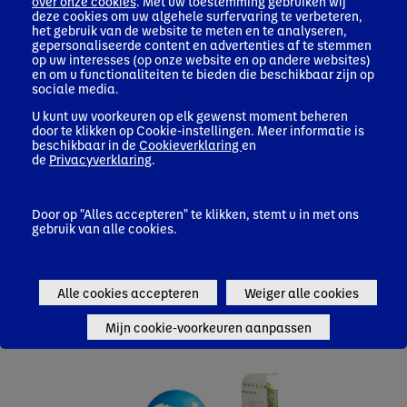
over onze cookies
. Met uw toestemming gebruiken wij
gemeenschappen. Binnen die domeinen zijn concrete
deze cookies om uw algehele surfervaring te verbeteren,
doelen gesteld voor 2025 en 2030, terug te vinden in
het gebruik van de website te meten en te analyseren,
gepersonaliseerde content en advertenties af te stemmen
de
Danone Impact Journey
. B Corp certificering is één van
op uw interesses (op onze website en op andere websites)
die doelen.
en om u functionaliteiten te bieden die beschikbaar zijn op
sociale media.
Bekijk het B Corp certificaat van Danone Nutricia
U kunt uw voorkeuren op elk gewenst moment beheren
Nederland B.V. hier
Danone Nutricia Nederland BV –
door te klikken op Cookie-instellingen. Meer informatie is
Certified B Corporation – B Lab Global
beschikbaar in de
Cookieverklaring
en
de
Privacyverklaring
.
Door op "Alles accepteren" te klikken, stemt u in met ons
gebruik van alle cookies.
Alle cookies accepteren
Weiger alle cookies
Persberichten
Mijn cookie-voorkeuren aanpassen