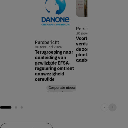
Pers
Persbericht
25 no
30 november 2025
Van k
Voorloper in
Persbericht
produ
verduurzaming van
06 februari 2026
Dano
de zorg: meer
Terugroeping naar
were
plantaardig
aanleiding van
gecer
aanbod bij Nutricia
gewijzigde EFSA-
regulering omtrent
Corporate nieuws
aanwezigheid
cereulide
Corporate nieuws
Lokaal nieuws