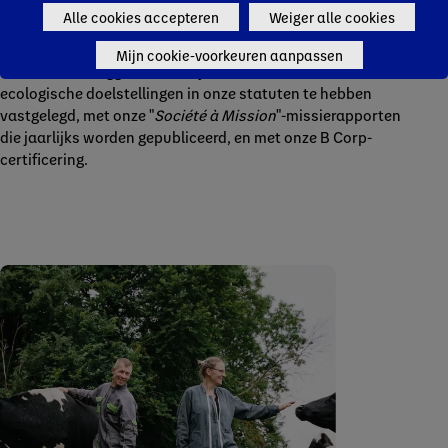
hebben een robuuste duurzaamheidsstrategie ontwikkeld:
Alle cookies accepteren
Weiger alle cookies
de Danone Impact Journey, gebaseerd op drie pijlers:
gezondheid, natuur en mensen en gemeenschappen. En we
Mijn cookie-voorkeuren aanpassen
doen wat we zeggen. Door in juni 2020 onze sociale en
ecologische doelstellingen in onze statuten te hebben
vastgelegd, met onze "
Société à Mission
"-missierapporten
die jaarlijks worden gepubliceerd, en met onze B Corp-
certificering.