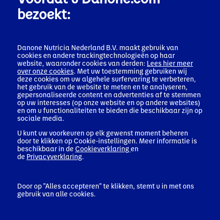
inkomsten. Op landniveau zijn de toplanden de VS, China
bezoekt:
en Frankrijk.
Danone Nutricia Nederland B.V. maakt gebruik van
Lijst van dochterondernemingen per 31 december
cookies en andere trackingtechnologieën op haar
2024
website, waaronder cookies van derden:
Lees hier meer
(PDF - 260 KB)
over onze cookies
. Met uw toestemming gebruiken wij
deze cookies om uw algehele surfervaring te verbeteren,
het gebruik van de website te meten en te analyseren,
gepersonaliseerde content en advertenties af te stemmen
op uw interesses (op onze website en op andere websites)
en om u functionaliteiten te bieden die beschikbaar zijn op
sociale media.
U kunt uw voorkeuren op elk gewenst moment beheren
Toonaangevend in onderzoek en
door te klikken op Cookie-instellingen. Meer informatie is
beschikbaar in de
Cookieverklaring
en
duurzaamheid
de
Privacyverklaring
.
De kern van onze activiteit is wetenschap en onderzoek.
Door op "Alles accepteren" te klikken, stemt u in met ons
Dat stelt ons namelijk in staat smakelijke en toegankelijke
gebruik van alle cookies.
producten te ontwikkelen voor consumenten en patiënten
over de hele wereld. Dat willen we duurzaam doen. We