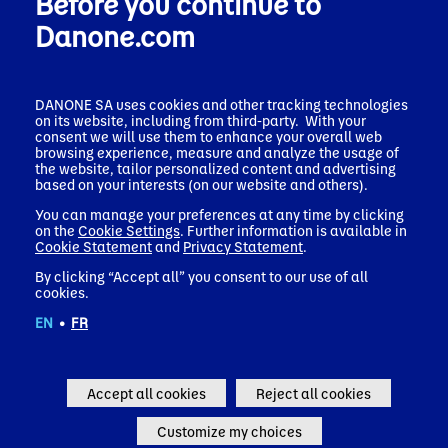
Before you continue to
Danio Luchtige Kwark
Danone.com
Lekker luchtig met een laagje fruit. Scoop jij tot de bodem
of mix je ‘m door elkaar? Zo smaakt elke hap precies zoals
jij ‘m lekker vindt.
DANONE SA uses cookies and other tracking technologies
on its website, including from third-party. With your
consent we will use them to enhance your overall web
browsing experience, measure and analyze the usage of
the website, tailor personalized content and advertising
based on your interests (on our website and others).
You can manage your preferences at any time by clicking
on the
Cookie Settings
. Further information is available in
Cookie Statement
and
Privacy Statement
.
By clicking “Accept all” you consent to our use of all
cookies.
EN
•
FR
Accept all cookies
Reject all cookies
Customize my choices