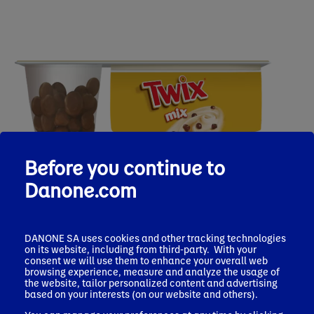
Before you continue to
Danone.com
DANONE SA uses cookies and other tracking technologies
on its website, including from third-party. With your
consent we will use them to enhance your overall web
Danone Twix
browsing experience, measure and analyze the usage of
the website, tailor personalized content and advertising
based on your interests (on our website and others).
Bekijk
hier
de voedingsinformatie van de producten