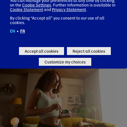
You can manage your preferences at any time by clicking
on the
Cookie Settings
. Further information is available in
Cookie Statement
and
Privacy Statement
.
By clicking “Accept all” you consent to our use of all
cookies.
EN
•
FR
Meer zuivel- en plantaardige merken
Accept all cookies
Reject all cookies
Customize my choices