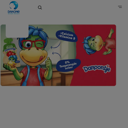
Danoontje
Home
Merken
Zuivel- en plantaardige alternatieven