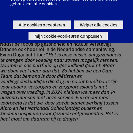
energieterugwinningsproject -waardoor tot 7% minder
gebruik van alle cookies.
CO2 wordt uitgestoten- en een waterzuiveringssysteem
om water te hergebruiken. Ook zette Danone in
Nederland een grote stap in het tegengaan van
voedselverspilling, en redde het samen met partner Too
Alle cookies accepteren
Weiger alle cookies
Good To Go ruim 244 duizend producten, wat neerkomt
op zo’n143 duizend kilo voeding.
Mijn cookie-voorkeuren aanpassen
Naast de focus op gezondheid en natuur, verstevigt
Danone ook haar rol in de Nederlandse samenleving.
Evren Dogu licht toe: “
Het is onze missie om gezondheid
te brengen door voeding naar zoveel mogelijk mensen.
Daarom is ons portfolio op gezondheid gericht. Maar
we doen veel meer dan dat. Zo hebben we een Care
Team dat bemand is door diëtisten en
voedingsdeskundigen die dag en nacht bereikbaar zijn
voor ouders, verzorgers en zorgprofessionals met
vragen over voeding. In 2024 hielpen we meer dan 14
duizend mensen met deze service. Een ander mooi
voorbeeld is dat we, door goede samenwerking tussen
Alpro en het Nationaal Schoolontbijt ouders en
kinderen inspireren voor gezonde eetgewoontes. Het is
heel mooi om daaraan bij te dragen
.”