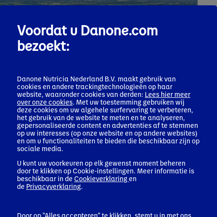
Voordat u Danone.com
bezoekt:
Danone Nutricia Nederland B.V. maakt gebruik van
cookies en andere trackingtechnologieën op haar
website, waaronder cookies van derden:
Lees hier meer
over onze cookies
. Met uw toestemming gebruiken wij
deze cookies om uw algehele surfervaring te verbeteren,
het gebruik van de website te meten en te analyseren,
gepersonaliseerde content en advertenties af te stemmen
op uw interesses (op onze website en op andere websites)
Lokale impact in Nederland
en om u functionaliteiten te bieden die beschikbaar zijn op
sociale media.
De certificering is een mooie erkenning van de
Nederlandse initiatieven die het concern al uitvoerde,
U kunt uw voorkeuren op elk gewenst moment beheren
onder de vlag van de Danone Impact Journey. Uit het
door te klikken op Cookie-instellingen. Meer informatie is
lokale Danone Impact Rapport 2024 blijkt bijvoorbeeld
beschikbaar in de
Cookieverklaring
en
dat de CO2-uitstoot op de productlocatie in Haps, waar
de
Privacyverklaring
.
gespecialiseerde babyvoeding wordt gemaakt voor
baby’s over de hele wereld, elk jaar verminderd. Dit
komt door onder andere een innovatief
Door op "Alles accepteren" te klikken, stemt u in met ons