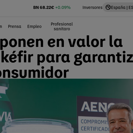
BN
68.22
€
+0.09%
Inversores
España | E
Profesional
n
Prensa
Empleo
sanitaro
ponen en valor la
kéfir para garantiz
consumidor