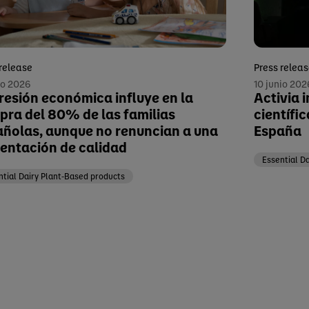
 release
Press relea
io 2026
10 junio 202
resión económica influye en la
Activia 
ra del 80% de las familias
científi
ñolas, aunque no renuncian a una
España
entación de calidad
Essential D
ntial Dairy Plant-Based products