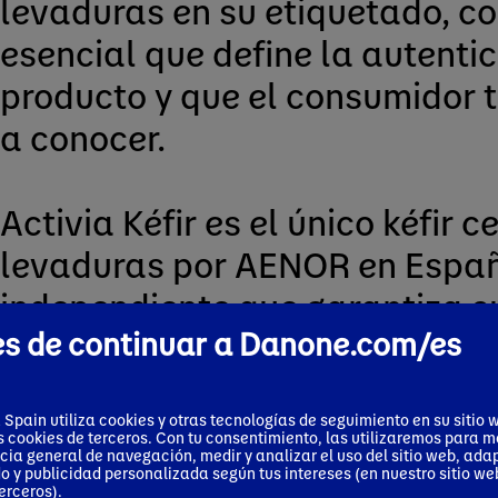
levaduras en su etiquetado, 
esencial que define la autenti
producto y que el consumidor 
a conocer.
Activia Kéfir es el único kéfir c
levaduras por AENOR en Españ
independiente que garantiza s
s de continuar a Danone.com/es
autenticidad y consolida a D
referencia de la categoría.
pain utiliza cookies y otras tecnologías de seguimiento en su sitio 
s cookies de terceros. Con tu consentimiento, las utilizaremos para m
cia general de navegación, medir y analizar el uso del sitio web, ada
o y publicidad personalizada según tus intereses (en nuestro sitio web
erceros).