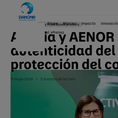
Grupo
Marcas
Impacto
Innovació
Essential Dairy Plant-Based products
Activia y AENOR 
Página principal
Prensa
autenticidad del 
protección del 
11 mayo 2026
3
minutos de lectura