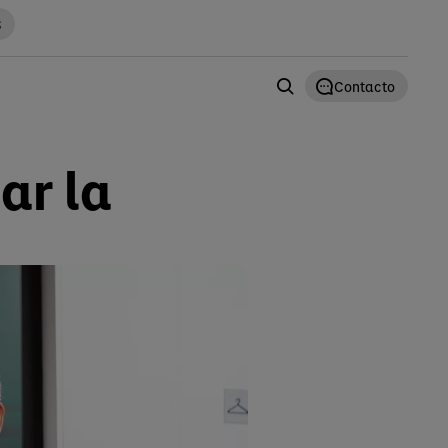
S
Contacto
ar la