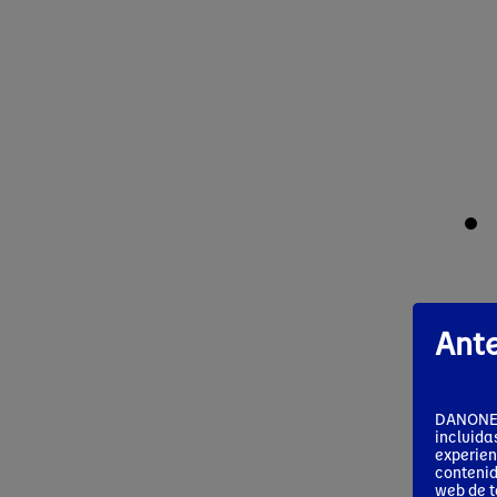
Ante
DANONE S
incluida
experien
contenid
web de t