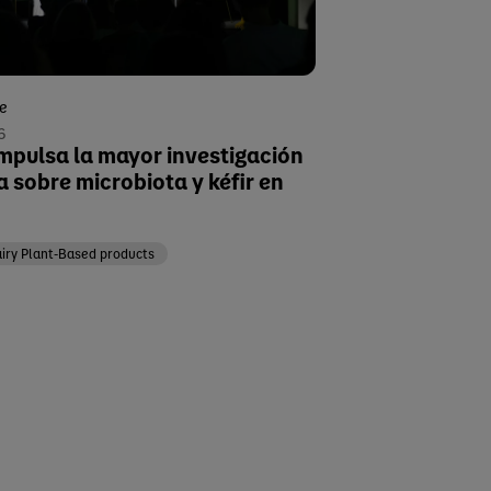
se
6
impulsa la mayor investigación
ca sobre microbiota y kéfir en
airy Plant-Based products