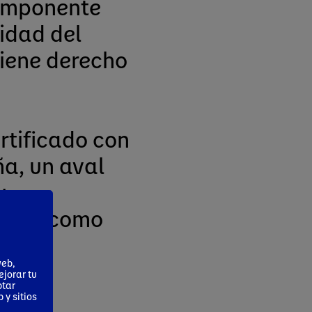
componente
cidad del
tiene derecho
ertificado con
a, un aval
u
anone como
web,
ejorar tu
ptar
 y sitios