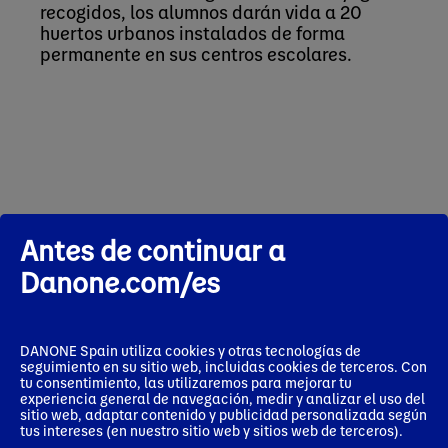
recogidos, los alumnos darán vida a 20
huertos urbanos instalados de forma
permanente en sus centros escolares.
Antes de continuar a
Sala de prensa
Danone.com/es
DANONE Spain utiliza cookies y otras tecnologías de
seguimiento en su sitio web, incluidas cookies de terceros. Con
tu consentimiento, las utilizaremos para mejorar tu
experiencia general de navegación, medir y analizar el uso del
sitio web, adaptar contenido y publicidad personalizada según
tus intereses (en nuestro sitio web y sitios web de terceros).
Press release
Press release
Pres