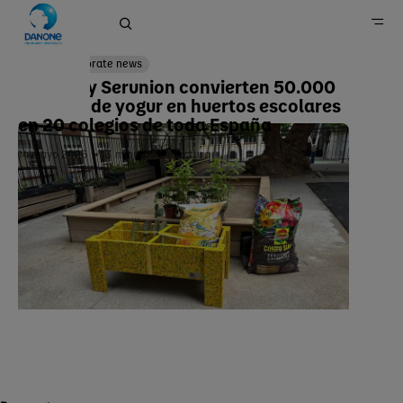
Corporate news
Danone y Serunion convierten 50.000
envases de yogur en huertos escolares
Página principal
en 20 colegios de toda España
Prensa
14 mayo 2026
3
minutos de lectura