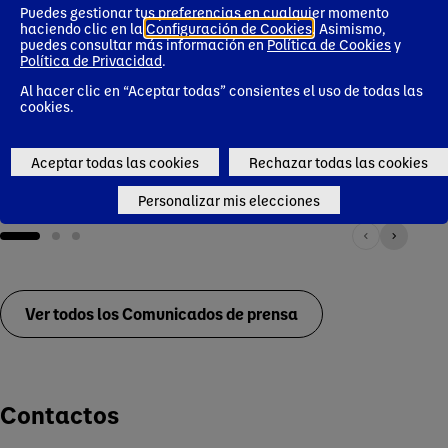
08 junio 2026
28 mayo 2026
14 ma
Puedes gestionar tus preferencias en cualquier momento
Danone invierte
El 70% de los
Dano
haciendo clic en la
Configuración de Cookies
. Asimismo,
puedes consultar más información en
Política de Cookies
y
más de 20 millones
padres señala la
conv
Política de Privacidad
.
de euros para
alimentación de
enva
liderar la
sus hijos como su
en h
Al hacer clic en “Aceptar todas” consientes el uso de todas las
transformación
principal carga
esco
cookies.
digital en
mental diaria
coleg
alimentación
Espa
Corporate news
Aceptar todas las cookies
Rechazar todas las cookies
Corporate news
Personalizar mis elecciones
Ver todos los Comunicados de prensa
Contactos