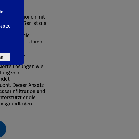
ie-
gen in Regionen mit
e oft größer ist als
ies zu.
e um, die die
en fördern – durch
 und einer
tschaftung.
en
ierte Lösungen wie
llung von
indet
ucht. Dieser Ansatz
sserinfiltration und
nterstützt er die
bensgrundlagen