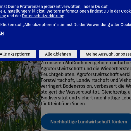
nst Deine Präferenzen jederzeit verwalten, indem Du auf
e-Einstellungen“
klickst. Weitere Informationen findest Du in der
Cook
Rund 60 unserer Wassereinzugsgebiete lie
rung
und der
Datenschutzerklärung
.
erheblichem Wasserstress, wo die Nachfrag
Klicken auf „Alle akzeptieren“ stimmst Du der Verwendung aller Cook
das Angebot. Unsere Hydrogeolog*innen
und Umweltexpert*innen setzen Programm
EN
natürliche Erneuerung der Wasserressourc
die Stärkung der umliegenden Ökosysteme
widerstandsfähigen lokalen Wasserbewir
Alle akzeptieren
Alle ablehnen
Meine Auswahl anpass
Zu unseren Maßnahmen gehören naturbas
Agroforstwirtschaft und die Wiederherste
Feuchtgebieten. Agroforstwirtschaft verb
Forstwirtschaft, Landwirtschaft und Viehz
verringert Bodenerosion, verbessert die Wa
steigert die Wasserqualität. Gleichzeitig u
Biodiversität und sichert nachhaltige Le
für Kleinbäuer*innen.
Nachhaltige Landwirtschaft fördern