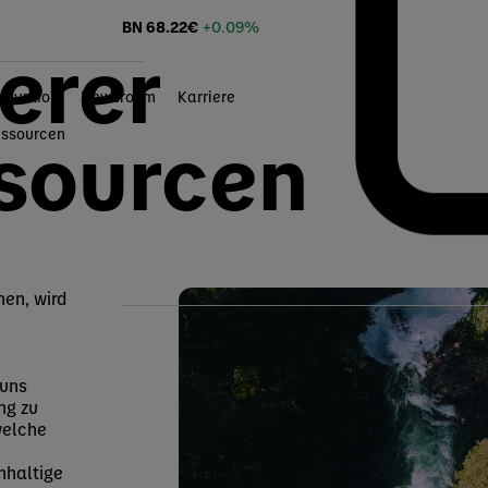
BN
68.22
€
+0.09%
erer
novation
Newsroom
Karriere
sourcen
essourcen
hen, wird
 uns
ng zu
welche
hhaltige