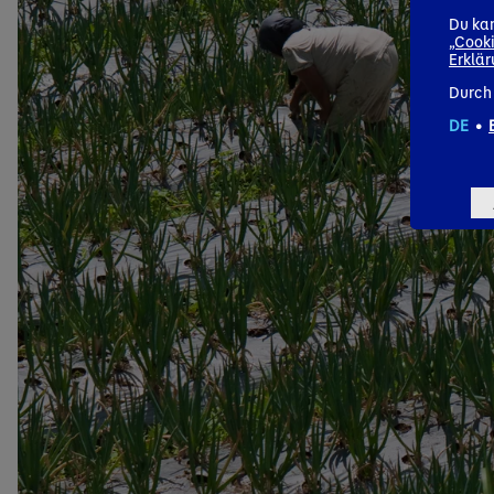
Du kan
„Cooki
Erklä
Durch 
DE
•