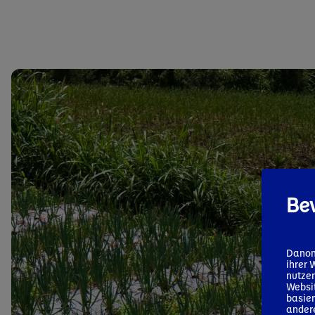
Bev
Danon
ihrer 
nutzen
Websit
basier
andere