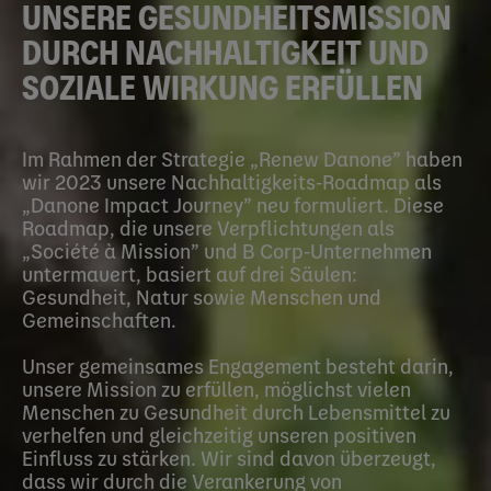
UNSERE GESUNDHEITSMISSION
DURCH NACHHALTIGKEIT UND
SOZIALE WIRKUNG ERFÜLLEN
Im Rahmen der Strategie „Renew Danone” haben
wir 2023 unsere Nachhaltigkeits-Roadmap als
„Danone Impact Journey” neu formuliert. Diese
Roadmap, die unsere Verpflichtungen als
„Société à Mission” und B Corp-Unternehmen
untermauert, basiert auf drei Säulen:
Gesundheit, Natur sowie Menschen und
Gemeinschaften.
Unser gemeinsames Engagement besteht darin,
unsere Mission zu erfüllen, möglichst vielen
Menschen zu Gesundheit durch Lebensmittel zu
verhelfen und gleichzeitig unseren positiven
Einfluss zu stärken. Wir sind davon überzeugt,
dass wir durch die Verankerung von