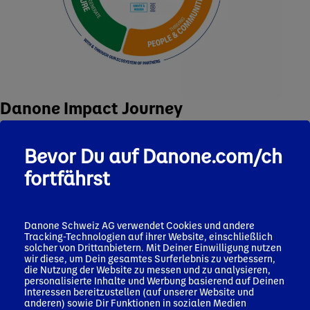
Danone Impact Journey
Für jede Säule der Danone Impact Journey hat Danone eine
Reihe von Prioritäten festgelegt, die in mittel- bis langfristige
Bevor Du auf Danone.com/ch
Ziele unterteilt sind und sich auf die Bereiche konzentrieren,
wo wir den größten Einfluss und gemeinsamen Wert schaffen
fortfährst
können. Die drei Säulen – Gesundheit, Natur sowie Menschen
und Gemeinschaften – sind miteinander verbunden und in allen
Geschäftsbereichen verankert.
Danone Schweiz AG verwendet Cookies und andere
Tracking-Technologien auf ihrer Website, einschließlich
Danone Impact Journey
solcher von Drittanbietern. Mit Deiner Einwilligung nutzen
wir diese, um Dein gesamtes Surferlebnis zu verbessern,
die Nutzung der Website zu messen und zu analysieren,
personalisierte Inhalte und Werbung basierend auf Deinen
Interessen bereitzustellen (auf unserer Website und
anderen) sowie Dir Funktionen in sozialen Medien