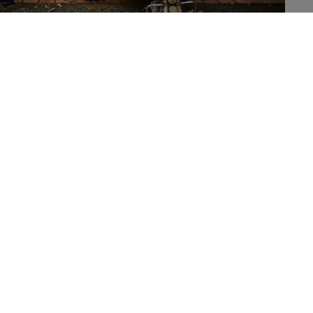
Maximierung unserer Wirkung mit unserem Partnerschaften-
Ökosystem
Partnerschaften
Um unsere Ziele in den drei Säulen der Danone Impact Journey
zu erreichen, nutzen wir unser Ökosystem an
Wirkungsplattformen: Danone Communities, Danone
Ecosystem und Livelihoods Funds.
Wir wollen unsere Bemühungen auf globaler Ebene verstärken,
indem wir Partnerschaften mit NGOs und Organisationen wie B
Lab, der Ellen MacArthur Foundation und der Ramsar
Convention on Wetlands eingehen.
Wir arbeiten auch mit Multi-Stakeholder-Netzwerken wie dem
Consumer Goods Forum und One Planet Business for
Biodiversity zusammen, um Initiativen auszuweiten.
Diese Partnerschaften tragen dazu bei, dass wir uns
gemeinsam auf die richtigen Themen konzentrieren und unsere
Ressourcen effektiv einsetzen, um etwas zum Besseren zu
verändern.