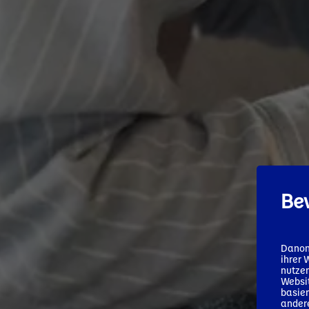
Bev
Danon
ihrer 
nutzen
Websit
basier
andere