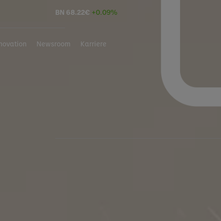
BN
68.22
€
+0.09%
novation
Newsroom
Karriere