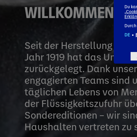
WILLKOMMEN BEI
Du kan
„Cooki
Erklä
Durch 
DE
•
Seit der Herstellung des
Jahr 1919 hat das Unter
zurückgelegt. Dank unse
engagierten Teams sind u
täglichen Lebens von Me
der Flüssigkeitszufuhr ü
Sondereditionen – wir sind
Haushalten vertreten zu s