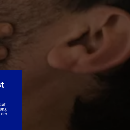
st
auf
gung
 der