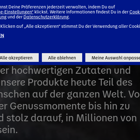
 DANONE
nst Deine Präferenzen jederzeit verwalten, indem Du auf
e-Einstellungen“
klickst. Weitere Informationen findest Du in der
Cook
rung
und der
Datenschutzerklärung
.
Klicken auf „Alle akzeptieren“ stimmst Du der Verwendung aller Cook
EN
 allerersten Danone-Joghurts im
nehmen einen langen Weg
Alle akzeptieren
Alle ablehnen
Meine Auswahl anpass
rer hochwertigen Zutaten und
nsere Produkte heute Teil des
nschen auf der ganzen Welt. V
ber Genussmomente bis hin zu
 stolz darauf, in Millionen von
ein.