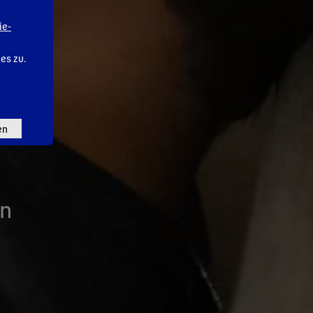
ie-
ies zu.
en
on