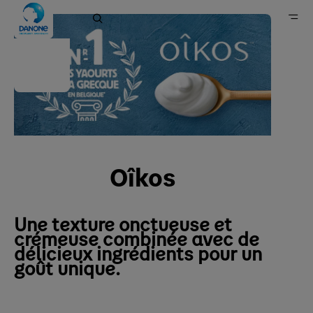
Oikos
Danone en Belgique
Marques
Produits laitiers et d’origine végétale
Oîkos
Une texture onctueuse et
crémeuse combinée avec de
délicieux ingrédients pour un
goût unique.