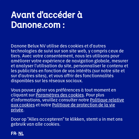
Avant d'accéder à
Danone.com :
Élargir l’horizon de certains de nos
modèles économiques
Danone Belux NV utilise des cookies et d'autres
technologies de suivi sur son site web, y compris ceux de
tiers. Avec votre consentement, nous les utilisons pour
Nous allons élargir certains de nos modèles économiques afin
améliorer votre expérience de navigation globale, mesurer
de répondre aux tendances et capitaliser sur les domaines de
et analyser l'utilisation du site, personnaliser le contenu et
croissance. Par exemple, pour les patients, nous développons
les publicités en fonction de vos intérêts (sur notre site et
sur d'autres sites), et vous offrir des fonctionnalités
notre offre de Nutrition Médicale dans les soins post-
disponibles sur les réseaux sociaux.
hospitalisation et les soins à domicile. Nous accélérons
également notre offre hors domicile pour nos produits laitiers,
Vous pouvez gérer vos préférences à tout moment en
nos produits d’origine végétale et nos eaux.
cliquant sur
Paramètres des cookies
. Pour plus
d'informations, veuillez consulter notre
Politique relative
aux cookies
et notre
Politique de protection de la vie
privée
.
Door op "Alles accepteren" te klikken, stemt u in met ons
gebruik van alle cookies.
FR·
NL