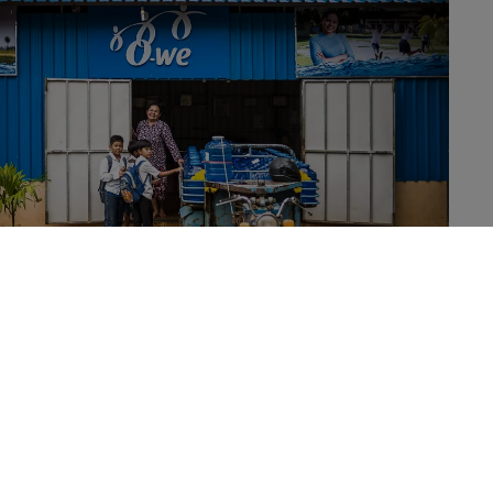
Pour atteindre nos objectifs dans les trois piliers du Danone
Impact Journey, nous nous appuyons sur un écosystème de
plateformes dédiées à notre impact : Danone Communities,
Danone Ecosystem et les Fonds Livelihoods.
Nous travaillons régulièrement avec des ONGs et des
organisations telles que B Lab, la Fondation Ellen MacArthur
ou la Convention Ramsar sur les zones humides pour joindre
nos efforts à une échelle mondiale.
Nous collaborons également avec des réseaux multipartites