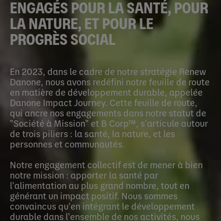
ENGAGÉS POUR LA SANTÉ, POUR
LA NATURE, ET POUR LE
PROGRÈS SOCIAL
En 2023, dans le cadre de notre stratégie Renew
Danone, nous avons redéfini notre feuille de route
en matière de développement durable, appelée
Danone Impact Journey. Cette feuille de route,
qui ancre nos engagements dans notre statut de
"Société à Mission" et B Corp™, s'articule autour
de trois piliers : la santé, la nature, et les
personnes et communautés.
Notre engagement collectif est de mener à bien
notre mission : apporter la santé par
l'alimentation au plus grand nombre, tout en
générant un impact positif. Nous sommes
convaincus qu'en intégrant le développement
durable dans l'ensemble de nos activités, nous