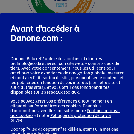
Avant d'accéder à
Danone.com :
Danone Impact Journey
Pour chaque pilier du Danone Impact Journey, Danone a défini
Danone Belux NV utilise des cookies et d'autres
un ensemble de priorités, traduites en objectifs à moyen et long
technologies de suivi sur son site web, y compris ceux de
tiers. Avec votre consentement, nous les utilisons pour
terme, en se concentrant sur les domaines où nous pouvons
améliorer votre expérience de navigation globale, mesurer
créer le plus d'impact et de valeur partagée. Nos trois piliers –
et analyser l'utilisation du site, personnaliser le contenu et
Santé, Nature, et Personnes & Communautés – sont
les publicités en fonction de vos intérêts (sur notre site et
interconnectés et intégrés dans l'ensemble de l'entreprise.
sur d'autres sites), et vous offrir des fonctionnalités
disponibles sur les réseaux sociaux.
Danone Impact Journey
Vous pouvez gérer vos préférences à tout moment en
cliquant sur
Paramètres des cookies
. Pour plus
d'informations, veuillez consulter notre
Politique relative
aux cookies
et notre
Politique de protection de la vie
privée
.
Door op "Alles accepteren" te klikken, stemt u in met ons
gebruik van alle cookies.