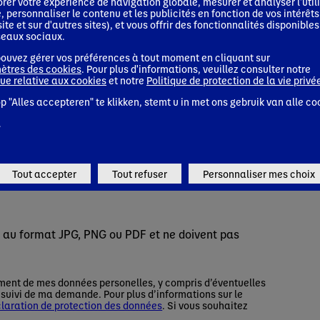
rer votre expérience de navigation globale, mesurer et analyser l'util
e, personnaliser le contenu et les publicités en fonction de vos intérêts
site et sur d'autres sites), et vous offrir des fonctionnalités disponibles
seaux sociaux.
ouvez gérer vos préférences à tout moment en cliquant sur
ètres des cookies
. Pour plus d'informations, veuillez consulter notre
que relative aux cookies
et notre
Politique de protection de la vie privé
p "Alles accepteren" te klikken, stemt u in met ons gebruik van alle co
Tout accepter
Tout refuser
Personnaliser mes choix
tre au format JPG, PNG ou PDF et ne doivent pas
ent de mes données personelles, y compris d’éventuelles
suivi de ma demande. Pour plus d’informations sur le
laration de protection des données
. Si vous souhaitez