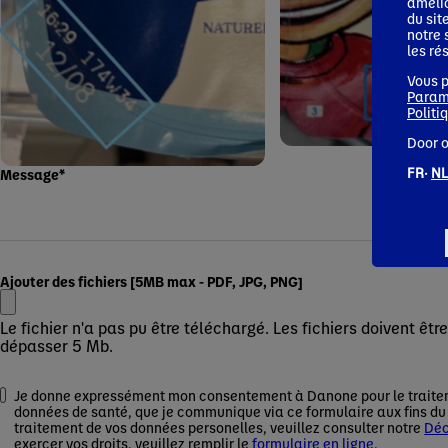
amélio
du sit
notre 
les ré
Vous p
Param
Politi
Door o
FR·
NL
Message
*
Ajouter des fichiers [5MB max - PDF, JPG, PNG]
Le fichier n'a pas pu être téléchargé. Les fichiers doivent ê
dépasser 5 Mb.
Je donne expressément mon consentement à Danone pour le traitem
données de santé, que je communique via ce formulaire aux fins du 
traitement de vos données personelles, veuillez consulter notre
Déc
exercer vos droits, veuillez remplir le
formulaire en ligne
.