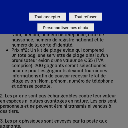
document de voyage valide (carte d’identité,
passeport, visas éventuels, etc.) ainsi que de
toute formalité administrative nécessaire pour
Tout accepter
Tout refuser
effectuer le voyage. Le gagnant devra fournir ces
informations afin de pouvoir bénéficier du
Personnaliser mes choix
transport aller-retour en avion ou bien en train :
Nom, prénom, numéro de téléphone, date de
naissance, numéro de registre national et le
numéro de la carte d’identité.
Prix n°2 : Un kit de plage evian qui comprend
un tote bag, une serviette de plage ainsi qu’un
brumisateur evian d’une valeur de €35 (TVA
comprise). 200 gagnants seront sélectionnés
pour ce prix. Les gagnants devront fournir ces
informations afin de pouvoir recevoir le kit de
plage evian : Nom, prénom, numéro de téléphone
et adresse postale.
2. Les prix ne sont pas échangeables contre leur valeur
en espèces ni autres avantages en nature. Les prix sont
personnels et ne peuvent être ni transmis ni vendus à
des tiers.
3. Les prix physiques sont envoyés par la poste aux
gagnants.