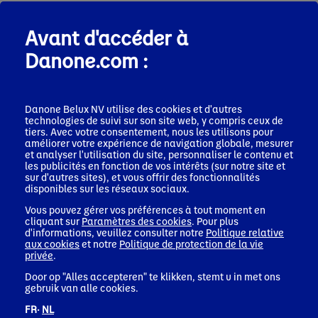
Article 5 : Prix
Avant d'accéder à
1. Il y a 201 prix à gagner :
Danone.com :
Prix n°1 : Un seul gagnant sera sélectionné pour
ce prix. Ce lot comprend :
Un séjour de 2 nuits en chambre vue lac pour 2
personnes personnes à l’Hôtel Royal
Danone Belux NV utilise des cookies et d'autres
Evian Resort, sous forme d’un bon valable
technologies de suivi sur son site web, y compris ceux de
jusqu’au 30/09/2027. Ce bon comprend 1 nuit au
tiers. Avec votre consentement, nous les utilisons pour
forfait Escapade Romantique et 1 nuit au forfait
améliorer votre expérience de navigation globale, mesurer
Chambre & Petits déjeuners. La valeur de ce bon
et analyser l'utilisation du site, personnaliser le contenu et
est de €1780 (TVA comprise).
les publicités en fonction de vos intérêts (sur notre site et
Une visite de 4h du site evian qui comprend une
sur d'autres sites), et vous offrir des fonctionnalités
visite de l’implivium, de la source Cachat, de
disponibles sur les réseaux sociaux.
l’usine evian et du musée. Plus d’infos sur
Infos
Vous pouvez gérer vos préférences à tout moment en
pratiques - Evian Experience
. La valeur de cette
cliquant sur
Paramètres des cookies
. Pour plus
visite est de €32 (TVA comprise).
d'informations, veuillez consulter notre
Politique relative
Le transport aller-retour vers l’Hôtel Royal
aux cookies
et notre
Politique de protection de la vie
Evian Resort est pris en charge par Danone à
privée
.
hauteur maximale de 1000€ TTC. Ce montant
peut couvrir un vol ou un trajet en train, sous
Door op "Alles accepteren" te klikken, stemt u in met ons
gebruik van alle cookies.
réserve des disponibilités. Les conditions
générales du transporteur choisi s’appliquent. Le
FR·
NL
gagnant est seul responsable de disposer d’un