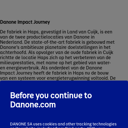
Danone Impact Journey
De fabriek in Haps, gevestigd in Land van Cuijk, is een
van de twee productielocaties van Danone in
Nederland. De state-of-the-art fabriek is gebouwd met
Danone’s ambitieuze planetaire doelstellingen in het
achterhoofd. Als opvolger van de oude fabriek in Cuijk
richtte de locatie Haps zich op het verbeteren van de
milieuprestaties, met name op het gebied van water-
en energieverbruik. Als onderdeel van de Danone
Impact Journey heeft de fabriek in Haps nu de bouw
van een systeem voor energieterugwinning voltooid. De
technologie vermindert het energieverbruik door
warmte uit uitlaatgassen terug te winnen die anders
Before you continue to
verloren zou gaan. Het nieuwe systeem ontsluit het
potentieel om het energieverbruik met nog eens 7% te
Danone.com
verlagen.
Haps factory
De fabriek is in 2019 officieel geopend om de
DANONE SA uses cookies and other tracking technologies