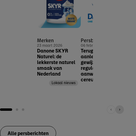
Pers
30 no
Voorl
Merken
Persbericht
verd
23 maart 2026
06 februari 2026
de zo
Danone SKYR
Terugroeping naar
plan
Naturel: de
aanleiding van
aanbo
lekkerste naturel
gewijzigde EFSA-
smaak van
regulering omtrent
Nederland
aanwezigheid
cereulide
Lokaal nieuws
Corporate nieuws
Lokaal nieuws
Alle persberichten