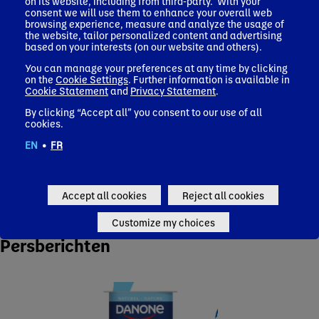
uitbreiding van Danone’s Nutricia-assortiment van
on its website, including from third-party. With your
gespecialiseerde zuigelingenvoeding, speciaal
consent we will use them to enhance your overall web
browsing experience, measure and analyze the usage of
afgestemd op baby’s met specifieke
the website, tailor personalized content and advertising
gezondheidsbehoeften, verder te ondersteunen.
based on your interests (on our website and others).
Dit omvat onder andere koemelkeiwitallergie, gastro-
You can manage your preferences at any time by clicking
intestinale ongemakken en gespecialiseerde
on the
Cookie Settings
. Further information is available in
zuigelingenvoeding voor premature baby’s. Haps
Cookie Statement
and
Privacy Statement
.
produceert meer dan 450 verschillende producten –
By clicking “Accept all” you consent to our use of all
waaronder de bekende merken Aptamil en Nutrilon –
cookies.
voor klanten in meer dan 90 landen.
EN
•
FR
Accept all cookies
Reject all cookies
Customize my choices
Persberichten