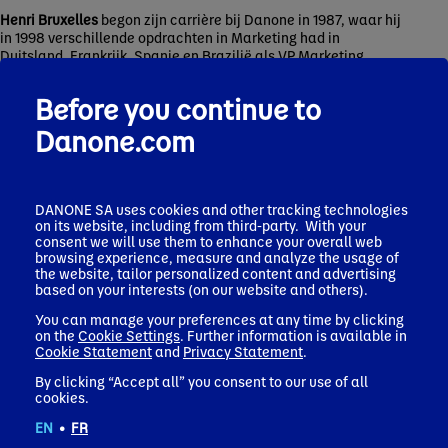
Henri Bruxelles
begon zijn carrière bij Danone in 1987, waar hij
in 1998 verschillende opdrachten in Marketing had in
Duitsland, Frankrijk, Spanje en Brazilië als VP Marketing.
In 2002 werd hij VP Marketing van Danone Frankrijk.
Before you continue to
In 2004 werd hij benoemd tot SVP Marketing van de
Danone.com
zuiveldivisie.
In 2008 nam hij de verantwoordelijkheid op zich van Chief
Marketing Officer van Danone Company.
DANONE SA uses cookies and other tracking technologies
In 2010 werd hij benoemd tot General Manager van Danone
on its website, including from third-party. With your
Portugal en in 2013 tot General Manager van Danone
consent we will use them to enhance your overall web
Argentinië.
browsing experience, measure and analyze the usage of
the website, tailor personalized content and advertising
In 2015 werd hij Regional Vice President Waters Latam.
based on your interests (on our website and others).
In oktober 2017 trad hij toe tot het Executive Committee als EVP
You can manage your preferences at any time by clicking
on the
Cookie Settings
. Further information is available in
Waters & Africa Strategic Business Unit.
Cookie Statement
and
Privacy Statement
.
In november 2020 werd hij gepromoveerd tot Chief Operating
By clicking “Accept all” you consent to our use of all
Officer End-to-End Design to Delivery.
cookies.
Per januari 2022 is hij benoemd tot Chief Sustainability and
EN
•
FR
Strategic Business Development Officer