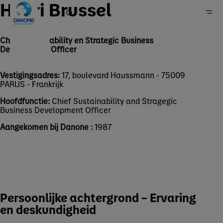
Henri Brussel
Chief Sustainability en Strategic Business
Development Officer
Home
Vestigingsadres:
17, boulevard Haussmann - 75009
Groep
PARIJS - Frankrijk
Over ons
Hoofdfunctie:
Chief Sustainability and Stragegic
Governance
Business Development Officer
Aangekomen bij Danone :
1987
Persoonlijke achtergrond – Ervaring
en deskundigheid