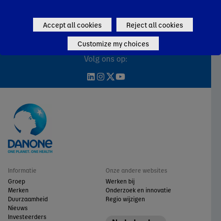
Accept all cookies
Reject all cookies
Customize my choices
Volg ons op:
Informatie
Onze andere websites
Groep
Werken bij
Merken
Onderzoek en innovatie
Duurzaamheid
Regio wijzigen
Nieuws
Investeerders