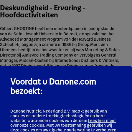
Deskundigheid - Ervaring -
Hoofdactiviteiten
Gilbert GHOSTINE heeft een masterdiploma in bedrijfskunde
van de Saint-Joseph University in Beiroet, aangevuld met het
Advanced Management Program van de Harvard Business
School. Hij begon zijn carrière in 1986 bij Group Murr, een
Libanees bedrijf in de bouwsector en hij was Marketing & Sales
Director bij Amlevco Trading Company en vervolgens General
Manager, Midden-Oosten bij International Distillers & Vintners,
dat in 1997 Diageo werd. Binnen de Diageo-groep, 's werelds
grootste bedrijf in premium gedistilleerde dranken, bekleedde
Gilbert GHOSTINE tussen 1997 en 2014 verschillende senior
Voordat u Danone.com
leidinggevende functies op vier continenten. Hij was met name
Managing Director, Midden-Oosten, Afrika, Centraal- en Oost-
bezoekt:
Europa (1998-2000), President, Major US Markets and National
Accounts (2002-2005), Managing Director Noord-Europa
(2005-2006), Managing Director Continentaal Europa (2006-
2009), President Azië-Pacific (2009-2014) en vervolgens Chief
Danone Nutricia Nederland B.V. maakt gebruik van
Corporate Development Officer en President India en Groot-
cookies en andere trackingtechnologieën op haar
China, een functie die hij bekleedde tot zijn vertrek in 2014. Dat
website, waaronder cookies van derden:
Lees hier meer
jaar werd Gilbert benoemd tot Chief Executive Officer van
over onze cookies
. Met uw toestemming gebruiken wij
Firmenich, het Zwitserse, grootste particuliere geur- en
deze cookies om uw algehele surfervaring te verbeteren,