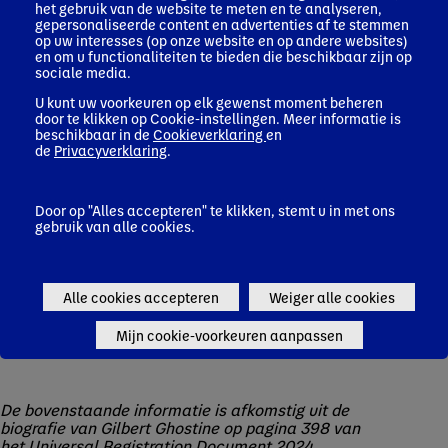
het gebruik van de website te meten en te analyseren,
smaakbedrijf ter wereld. In deze rol heeft Gilbert zich ingezet
gepersonaliseerde content en advertenties af te stemmen
voor digitale innovatie, heeft hij leiding gegeven aan de
op uw interesses (op onze website en op andere websites)
strategische herpositionering van Firmenich in leiderschap op
en om u functionaliteiten te bieden die beschikbaar zijn op
het gebied van natuurwetenschappen, biotech en
sociale media.
biowetenschappen, en heeft hij de groei tot een erkende
wereldleider op het gebied van milieu, maatschappij en
U kunt uw voorkeuren op elk gewenst moment beheren
bestuur gestimuleerd. Onder leiding van Gilbert heeft
door te klikken op Cookie-instellingen. Meer informatie is
beschikbaar in de
Cookieverklaring
en
Firmenich een sterke en consistente organische groei
de
Privacyverklaring
.
gerealiseerd en tegelijkertijd 15 strategische overnames
binnengehaald, met als hoogtepunt de fusie met DSM in
mei 2023, waardoor 's werelds toonaangevende bedrijf op het
gebied van schoonheid, voeding en welzijn is ontstaan. Deze
Door op "Alles accepteren" te klikken, stemt u in met ons
prestatie betekende het einde van Gilberts ambtstermijn als
gebruik van alle cookies.
Chief Executive Officer van Firmenich. Momenteel is Gilbert
voorzitter van de Raad van Bestuur van Sandoz en zit hij in de
Raad van Bestuur van Four Seasons Hotels & Resorts, waar hij
voorzitter is van de Remuneratie- en Benoemingscommissie.
Alle cookies accepteren
Weiger alle cookies
Mijn cookie-voorkeuren aanpassen
De bovenstaande informatie is afkomstig uit de
biografie van Gilbert Ghostine op pagina 398 van
het Universal Registration Document 2024.