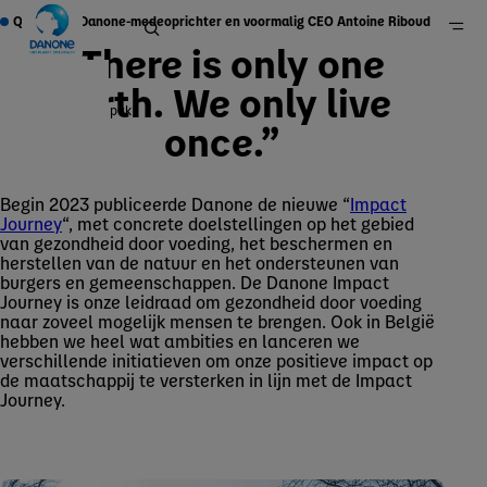
Quote van Danone-medeoprichter en voormalig CEO Antoine Riboud
“There is only one
Earth. We only live
Onze aanpak
once.”
Danone in België
Duurzaamheid
Begin 2023 publiceerde Danone de nieuwe “
Impact
Journey
“, met concrete doelstellingen op het gebied
van gezondheid door voeding, het beschermen en
herstellen van de natuur en het ondersteunen van
burgers en gemeenschappen. De Danone Impact
Journey is onze leidraad om gezondheid door voeding
naar zoveel mogelijk mensen te brengen. Ook in België
hebben we heel wat ambities en lanceren we
verschillende initiatieven om onze positieve impact op
de maatschappij te versterken in lijn met de Impact
Journey.