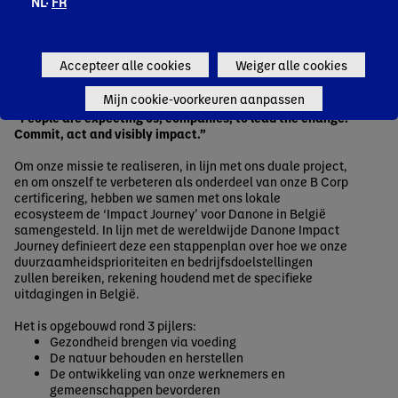
NL·
FR
Onze duurzaamheidsambities
Accepteer alle cookies
Weiger alle cookies
2025-2030
Mijn cookie-voorkeuren aanpassen
“People are expecting us, companies, to lead the change.
Commit, act and visibly impact.”
Om onze missie te realiseren, in lijn met ons duale project,
en om onszelf te verbeteren als onderdeel van onze B Corp
certificering, hebben we samen met ons lokale
ecosysteem de ‘Impact Journey’ voor Danone in België
samengesteld. In lijn met de wereldwijde Danone Impact
Journey definieert deze een stappenplan over hoe we onze
duurzaamheidsprioriteiten en bedrijfsdoelstellingen
zullen bereiken, rekening houdend met de specifieke
uitdagingen in België.
Het is opgebouwd rond 3 pijlers:
Gezondheid brengen via voeding
De natuur behouden en herstellen
De ontwikkeling van onze werknemers en
gemeenschappen bevorderen