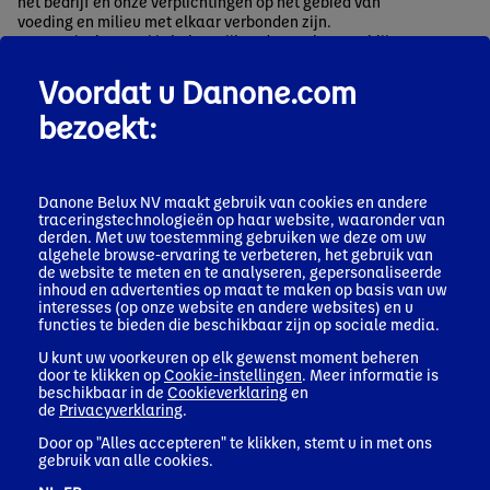
het bedrijf en onze verplichtingen op het gebied van
voeding en milieu met elkaar verbonden zijn.
Economische groei is belangrijk zodat we kunnen blijven
investeren in onze producten, onze innovaties, de
wetenschap achter de gezondheidsvoordelen,
Voordat u Danone.com
ingrediënten van hoge kwaliteit en duurzame productie.
bezoekt:
Dit is de betekenis van ons duale project, dat waarde
creëert voor de gemeenschap, de planeet en ons bedrijf.
Danone Belux NV maakt gebruik van cookies en andere
traceringstechnologieën op haar website, waaronder van
derden. Met uw toestemming gebruiken we deze om uw
algehele browse-ervaring te verbeteren, het gebruik van
de website te meten en te analyseren, gepersonaliseerde
inhoud en advertenties op maat te maken op basis van uw
interesses (op onze website en andere websites) en u
functies te bieden die beschikbaar zijn op sociale media.
U kunt uw voorkeuren op elk gewenst moment beheren
door te klikken op
Cookie-instellingen
. Meer informatie is
beschikbaar in de
Cookieverklaring
en
de
Privacyverklaring
.
Door op "Alles accepteren" te klikken, stemt u in met ons
gebruik van alle cookies.