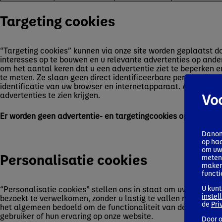
Targeting cookies
“Targeting cookies” kunnen via onze site worden geplaatst d
interesses op te bouwen en u relevante advertenties op ande
om het aantal keren dat u een advertentie ziet te beperken 
te meten. Ze slaan geen direct identificeerbare persoonlijke
identificatie van uw browser en internetapparaat. Als u deze 
advertenties te zien krijgen.
Vo
Er worden geen advertentie- en targetingcookies op de site g
Danon
op ha
om uw 
Personalisatie cookies
meten 
maken 
functi
U kunt
“Personalisatie cookies” stellen ons in staat om uw compute
instel
bezoekt te verwelkomen, zonder u lastig te vallen met een verz
de
Pri
het algemeen bedoeld om de functionaliteit van de website te
gebruiker of hun ervaring op onze website.
Door o