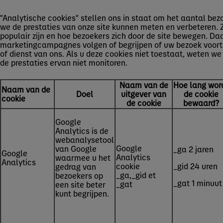
"Analytische cookies" stellen ons in staat om het aantal bez
we de prestaties van onze site kunnen meten en verbeteren. 
populair zijn en hoe bezoekers zich door de site bewegen. D
marketingcampagnes volgen of begrijpen of uw bezoek voort
of dienst van ons. Als u deze cookies niet toestaat, weten w
de prestaties ervan niet monitoren.
Naam van de
Hoe lang wor
Naam van de
Doel
uitgever van
de cookie
cookie
de cookie
bewaard?
Google
Analytics is de
webanalysetool
Google
van Google
_ga 2 jaren
Google
Analytics
waarmee u het
Analytics
cookie
_gid 24 uren
gedrag van
_ga,_gid et
bezoekers op
_gat 1 minuut
_gat
een site beter
kunt begrijpen.