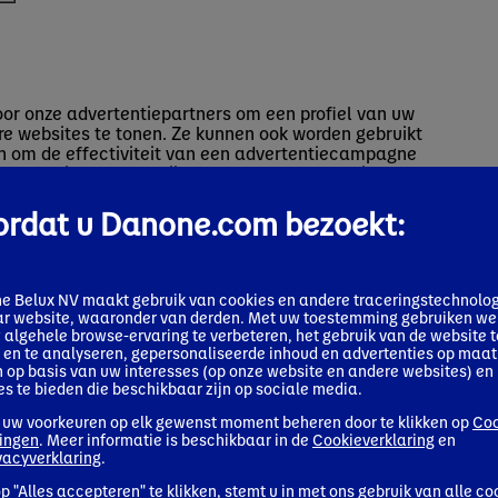
oor onze advertentiepartners om een profiel van uw
re websites te tonen. Ze kunnen ook worden gebruikt
en om de effectiviteit van een advertentiecampagne
 informatie op, maar zijn gebaseerd op een unieke
cookies niet toestaat, zult u minder gerichte
ordat u Danone.com bezoekt:
ebruikt
e Belux NV maakt gebruik van cookies en andere traceringstechnolo
ar website, waaronder van derden. Met uw toestemming gebruiken we
algehele browse-ervaring te verbeteren, het gebruik van de website t
en te analyseren, gepersonaliseerde inhoud en advertenties op maat
op basis van uw interesses (op onze website en andere websites) en
es te bieden die beschikbaar zijn op sociale media.
 uw voorkeuren op elk gewenst moment beheren door te klikken op
Coo
r te herkennen en u elke keer dat u onze website
lingen
. Meer informatie is beschikbaar in de
Cookieverklaring
en
oek om u te registreren of in te loggen. Ze zijn over
vacyverklaring
.
 ondersteunen die zichtbaar of voordelig is voor de
p "Alles accepteren" te klikken, stemt u in met ons gebruik van alle co