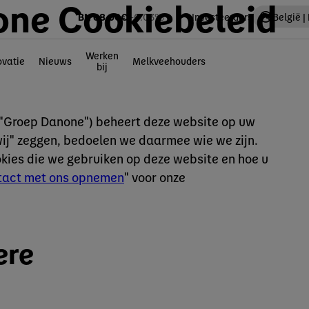
ne Cookiebeleid
BN
68.00
€
-0.03%
Investeerders
België |
Werken
ovatie
Nieuws
Melkveehouders
bij
"Groep Danone") beheert deze website op uw
wij" zeggen, bedoelen we daarmee wie we zijn.
okies die we gebruiken op deze website en hoe u
tact met ons opnemen
" voor onze
ere