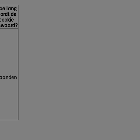
oe lang
ordt de
cookie
ewaard?
aanden