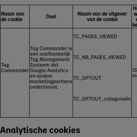
H
Naam van
Naam van de uitgever
w
Doel
de cookie
van de cookie
b
TC_PAGES_VIEWED
Tag Commander is
een onafhankelijk
TC_NB_PAGES_VIEWED
Tag Management
Tag
Systeem dat
13
Commander
Google Analytics
m
en andere
TC_OPTOUT
marketingpartners
ondersteunt.
TC_OPTOUT_categorieën
Analytische cookies