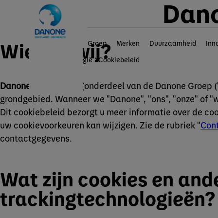
Dano
Wie zijn wij?
Groep
Merken
Duurzaamheid
Inn
Danone in België
Cookiebeleid
Danone Belux nv/sa
(onderdeel van de Danone Groep (
grondgebied. Wanneer we "Danone", "ons", "onze" of "
Dit cookiebeleid bezorgt u meer informatie over de co
uw cookievoorkeuren kan wijzigen. Zie de rubriek "
Con
contactgegevens.
Wat zijn cookies en and
trackingtechnologieën?