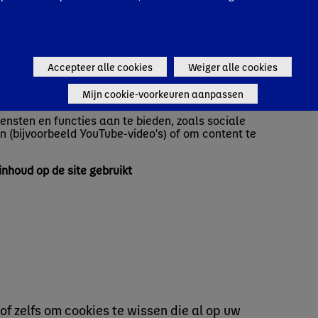
Accepteer alle cookies
Weiger alle cookies
en van inhoud
Mijn cookie-voorkeuren aanpassen
nsten en functies aan te bieden, zoals sociale
en (bijvoorbeeld YouTube-video's) of om content te
nhoud op de site gebruikt
of zelfs om cookies te wissen die al op uw