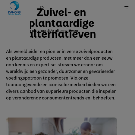
Zuivel- en
plantaardige
alternatieven
Zuivel- en plantaardige alternatieven
Danone in België
Merken
Als wereldleider en pionier in verse zuivelproducten
en plantaardige producten, met meer dan een eeuw
aan kennis en expertise, streven we ernaar om
wereldwijd een gezonder, duurzamer en gevarieerder
voedingspatroon te promoten. Via onze
toonaangevende en iconische merken bieden we een
divers aanbod van superieure producten die inspelen
op veranderende consumententrends en -behoeften.