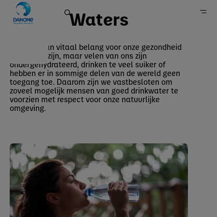
Waters
Water is van vitaal belang voor onze gezondheid
Waters
en ons welzijn, maar velen van ons zijn
Danone in België
ondergehydrateerd, drinken te veel suiker of
hebben er in sommige delen van de wereld geen
Merken
toegang toe. Daarom zijn we vastbesloten om
zoveel mogelijk mensen van goed drinkwater te
voorzien met respect voor onze natuurlijke
omgeving.