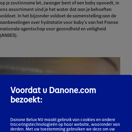
op je zoutinname let, zwanger bent of een baby opvoedt, in
ons assortiment vind je het water dat aan je behoeften
voldoet. In het bijzonder voldoet de samenstelling aan de
aanbevelingen over hydratatie voor baby's van het Franse
nationale agentschap voor gezondheid en veiligheid
(ANSES).
Voordat u Danone.com
bezoekt:
Danone Belux NV maakt gebruik van cookies en andere
traceringstechnologieën op haar website, waaronder van
derden. Met uw toestemming gebruiken we deze om uw